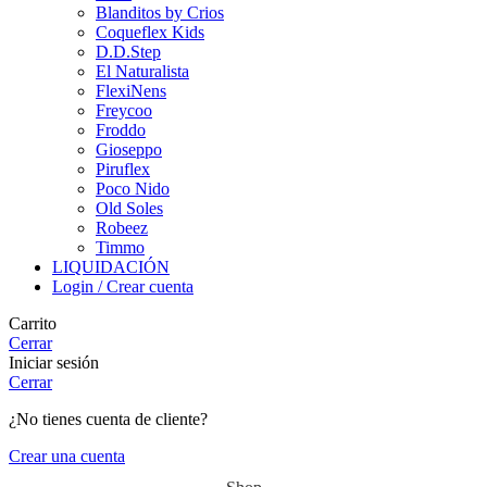
Blanditos by Crios
Coqueflex Kids
D.D.Step
El Naturalista
FlexiNens
Freycoo
Froddo
Gioseppo
Piruflex
Poco Nido
Old Soles
Robeez
Timmo
LIQUIDACIÓN
Login / Crear cuenta
Carrito
Cerrar
Iniciar sesión
Cerrar
¿No tienes cuenta de cliente?
Crear una cuenta