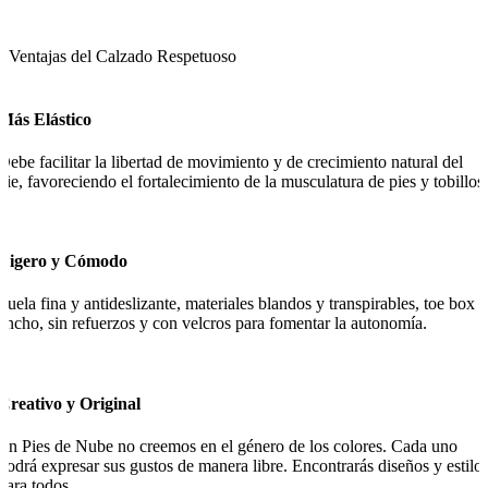
Ventajas del Calzado Respetuoso
Más Elástico
Debe facilitar la libertad de movimiento y de crecimiento natural del
pie, favoreciendo el fortalecimiento de la musculatura de pies y tobillos.
Ligero y Cómodo
Suela fina y antideslizante, materiales blandos y transpirables, toe box
ancho, sin refuerzos y con velcros para fomentar la autonomía.
Creativo y Original
En Pies de Nube no creemos en el género de los colores. Cada uno
podrá expresar sus gustos de manera libre. Encontrarás diseños y estilo
para todos.