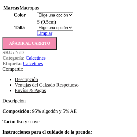
Marcas
Macropus
Color
S (9,5cm)
Talla
Limpiar
AÑADIR AL CARRITO
SKU:
N/D
Categoría:
Calcetines
Etiqueta:
Calcetines
Compartir:
Descripción
Ventajas del Calzado Respetuoso
Envíos & Pagos
Descripción
Composición:
95% algodón y 5% AE
Tacto:
liso y suave
Instrucciones para el cuidado de la prenda: