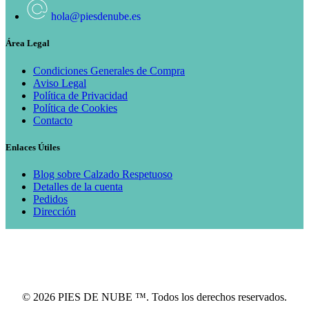
hola@piesdenube.es
Área Legal
Condiciones Generales de Compra
Aviso Legal
Política de Privacidad
Política de Cookies
Contacto
Enlaces Útiles
Blog sobre Calzado Respetuoso
Detalles de la cuenta
Pedidos
Dirección
© 2026 PIES DE NUBE ™. Todos los derechos reservados.