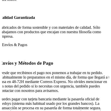
Calidad Garantizada
Fabricados de forma sostenible y con materiales de calidad. Sólo
trabajamos con productos que encajan con nuestra filosofía como
empresa.
Envíos & Pagos
Envíos y Métodos de Pago
Desde que recibimos el pago nos ponemos a trabajar en tu pedido.
Habitualmente lo preparamos en el mismo día, de forma que llegará a t
casa en 48-72H mediante Correos Express. No olvides mencionar en
las notas del pedido si lo necesitas con urgencia, también puedes
contactar con nosotros para avisarnos.
Puedes pagar con tarjeta bancaria mediante la pasarela oficial de
Redsys (sistema más habitual usado por los grandes bancos). La
transacción se procesa en su pasarela de forma totalmente segura.