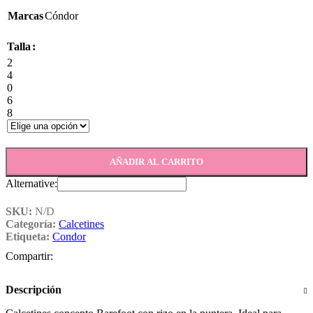
Marcas
Cóndor
Talla
2
4
0
6
8
AÑADIR AL CARRITO
Alternative:
SKU:
N/D
Categoría:
Calcetines
Etiqueta:
Condor
Compartir:
Descripción