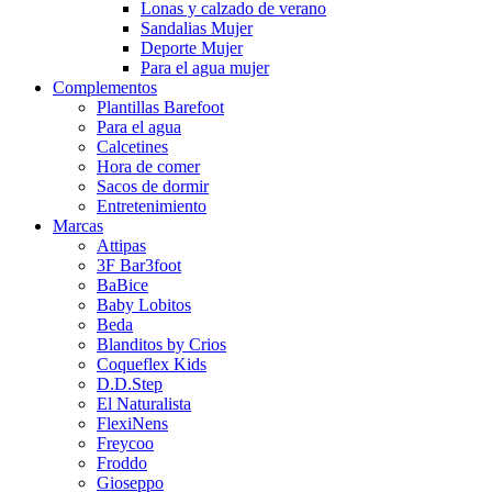
Lonas y calzado de verano
Sandalias Mujer
Deporte Mujer
Para el agua mujer
Complementos
Plantillas Barefoot
Para el agua
Calcetines
Hora de comer
Sacos de dormir
Entretenimiento
Marcas
Attipas
3F Bar3foot
BaBice
Baby Lobitos
Beda
Blanditos by Crios
Coqueflex Kids
D.D.Step
El Naturalista
FlexiNens
Freycoo
Froddo
Gioseppo