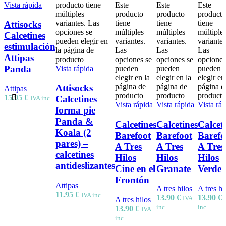
Vista rápida
producto tiene
Este
Este
Este
múltiples
producto
producto
producto
variantes. Las
tiene
tiene
tiene
Attisocks
opciones se
múltiples
múltiples
múltiple
Calcetines
pueden elegir en
variantes.
variantes.
variantes
estimulación
la página de
Las
Las
Las
Attipas
producto
opciones se
opciones se
opciones
Panda
Vista rápida
pueden
pueden
pueden
elegir en la
elegir en la
elegir en
página de
página de
página d
Attisocks
Attipas
producto
producto
producto
15.95
€
Calcetines
IVA inc.
Vista rápida
Vista rápida
Vista rá
forma pie
Panda &
Calcetines
Calcetines
Calcet
Koala (2
Barefoot
Barefoot
Barefo
pares) –
A Tres
A Tres
A Tres
calcetines
Hilos
Hilos
Hilos
antideslizantes
Cine en el
Granate
Verde
Frontón
Attipas
A tres hilos
A tres hi
11.95
€
IVA inc.
13.90
€
13.90
€
IVA
A tres hilos
inc.
inc.
13.90
€
IVA
inc.