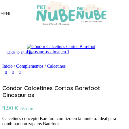
Skip to navigation
Skip to main content
MENU
Click to enlarge
Inicio
/
Complementos
/
Calcetines
Cóndor Calcetines Cortos Barefoot
Dinosaurios
9.90
€
IVA inc.
Calcetines concepto Barefoot con rizo en la puntera. Ideal para
combinar con zapatos Barefoot