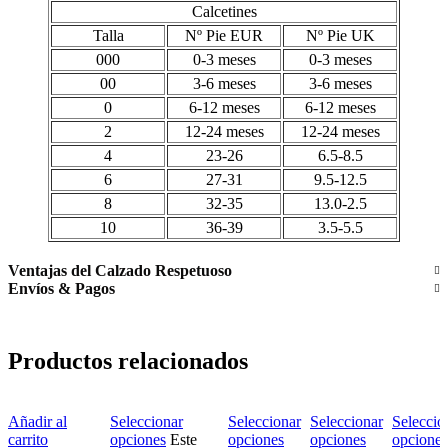
Calcetines
Talla
Nº Pie EUR
Nº Pie UK
000
0-3 meses
0-3 meses
00
3-6 meses
3-6 meses
0
6-12 meses
6-12 meses
2
12-24 meses
12-24 meses
4
23-26
6.5-8.5
6
27-31
9.5-12.5
8
32-35
13.0-2.5
10
36-39
3.5-5.5
Ventajas del Calzado Respetuoso
Envíos & Pagos
Productos relacionados
Añadir al
Seleccionar
Seleccionar
Seleccionar
Seleccio
carrito
opciones
Este
opciones
opciones
opciones