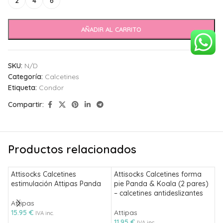
2
4
6
AÑADIR AL CARRITO
SKU:
N/D
Categoría:
Calcetines
Etiqueta:
Condor
Compartir:
Productos relacionados
Attisocks Calcetines
Attisocks Calcetines forma
C
estimulación Attipas Panda
pie Panda & Koala (2 pares)
H
– calcetines antideslizantes
Attipas
A 
15.95
€
Attipas
1
IVA inc.
11.95
€
IVA inc.