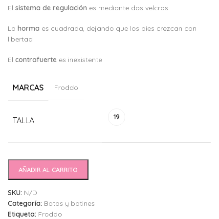
El
sistema de regulación
es mediante dos velcros
La
horma
es cuadrada, dejando que los pies crezcan con
libertad
El
c
ontrafuerte
es inexistente
MARCAS
Froddo
Alternative:
19
TALLA
AÑADIR AL CARRITO
SKU:
N/D
Categoría:
Botas y botines
Etiqueta:
Froddo