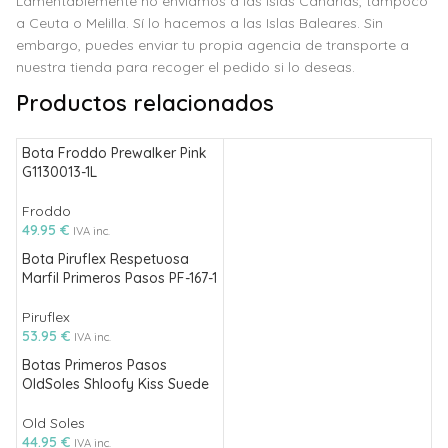
Lamentablemente no enviamos a las Islas Canarias, tampoco
a Ceuta o Melilla. Sí lo hacemos a las Islas Baleares. Sin
embargo, puedes enviar tu propia agencia de transporte a
nuestra tienda para recoger el pedido si lo deseas.
Productos relacionados
Bota Froddo Prewalker Pink
G1130013-1L
Froddo
49.95
€
IVA inc.
Bota Piruflex Respetuosa
Marfil Primeros Pasos PF-167-1
Piruflex
53.95
€
IVA inc.
Botas Primeros Pasos
OldSoles Shloofy Kiss Suede
Old Soles
44.95
€
IVA inc.