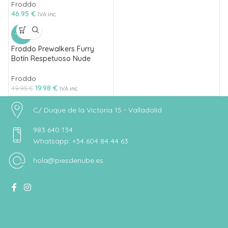
Froddo
46.95
€
IVA inc.
-60%
Froddo Prewalkers Furry
Botín Respetuoso Nude
Froddo
19.98
€
49.95
€
IVA inc.
C/ Duque de la Victoria 15 - Valladolid
983 640 134
Whatsapp: +34 604 84 44 63
hola@piesdenube.es