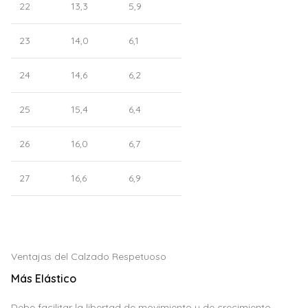
22
13,3
5,9
23
14,0
6,1
24
14,6
6,2
25
15,4
6,4
26
16,0
6,7
27
16,6
6,9
Ventajas del Calzado Respetuoso
Más Elástico
Debe facilitar la libertad de movimiento y de crecimiento