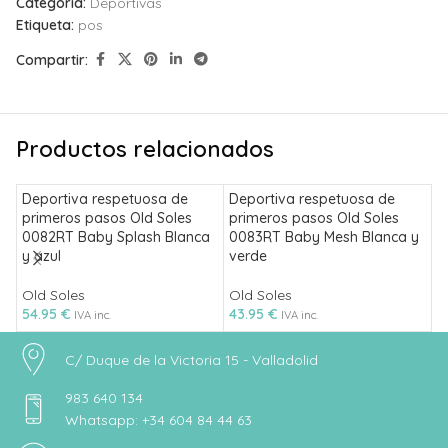
Categoría:
Deportivas
Etiqueta:
pos
Compartir:
Productos relacionados
Deportiva respetuosa de
Deportiva respetuosa de
primeros pasos Old Soles
primeros pasos Old Soles
0082RT Baby Splash Blanca
0083RT Baby Mesh Blanca y
D
y azul
verde
B
Old Soles
Old Soles
M
54.95
€
43.95
€
4
IVA inc.
IVA inc.
C/ Duque de la Victoria 15 - Valladolid
983 640 134
Whatsapp: +34 604 84 44 63