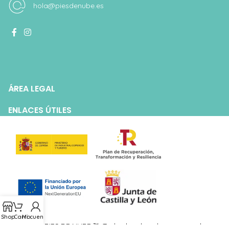
hola@piesdenube.es
ÁREA LEGAL
ENLACES ÚTILES
Shop
Carro
Mi cuenta
© 2026 PIES DE NUBE ™. Todos los derechos reservados.