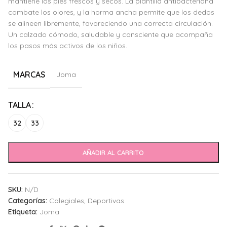
mantiene los pies frescos y secos. La plantilla antibacteriana
combate los olores, y la horma ancha permite que los dedos
se alineen libremente, favoreciendo una correcta circulación.
Un calzado cómodo, saludable y consciente que acompaña
los pasos más activos de los niños.
MARCAS
Joma
Alternative:
TALLA
32
33
AÑADIR AL CARRITO
SKU:
N/D
Categorías:
Colegiales
,
Deportivas
Etiqueta:
Joma