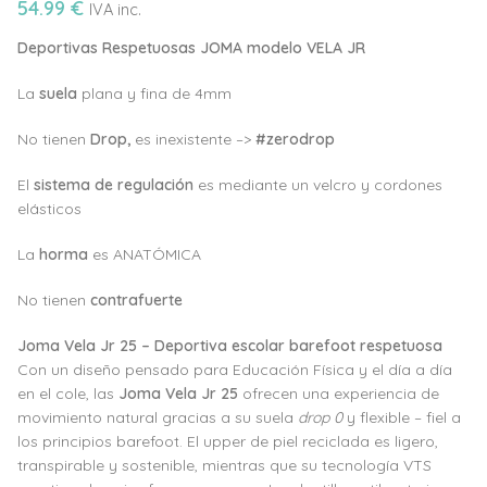
54.99
€
IVA inc.
Deportivas Respetuosas JOMA modelo VELA JR
La
suela
plana y fina de 4mm
No tienen
Drop,
es inexistente –>
#zerodrop
El
sistema de regulación
es mediante un velcro y cordones
elásticos
La
horma
es ANATÓMICA
No tienen
c
ontrafuerte
Joma Vela Jr 25 – Deportiva escolar barefoot respetuosa
Con un diseño pensado para Educación Física y el día a día
en el cole, las
Joma Vela Jr 25
ofrecen una experiencia de
movimiento natural gracias a su suela
drop 0
y flexible – fiel a
los principios barefoot. El upper de piel reciclada es ligero,
transpirable y sostenible, mientras que su tecnología VTS