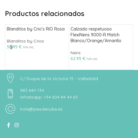
Productos relacionados
Blanditos by Crio’s RIO Rosa
Calzado respetuoso
D
FlexiNens 9000-R Match
B
Blanco/Orange/Amarillo
A
Blanditos by Crios
58.95
€
IVA inc.
Nens
B
62.95
€
5
IVA inc.
C/ Duque de la Victoria 15 - Valladolid
983 640 134
Whatsapp: +34 604 84 44 63
hola@piesdenube.es