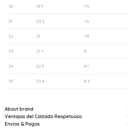
30
19.7
7.5
31
20.5
7.6
32
21
7.8
33
21.7
8
34
22.5
8.1
35
23.4
8.3
About brand
Ventajas del Calzado Respetuoso
Envíos & Pagos