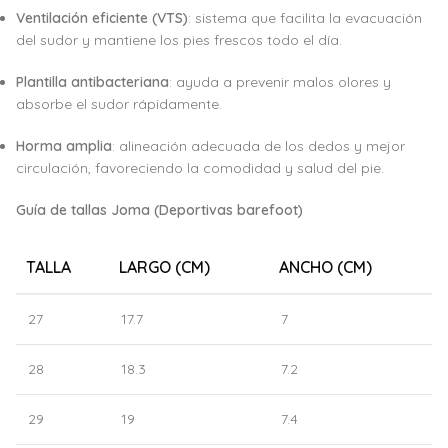
Ventilación eficiente (VTS)
: sistema que facilita la evacuación
del sudor y mantiene los pies frescos todo el día.
Plantilla antibacteriana
: ayuda a prevenir malos olores y
absorbe el sudor rápidamente.
Horma amplia
: alineación adecuada de los dedos y mejor
circulación, favoreciendo la comodidad y salud del pie.
Guía de tallas Joma (Deportivas barefoot)
TALLA
LARGO (CM)
ANCHO (CM)
27
17.7
7
28
18.3
7.2
29
19
7.4