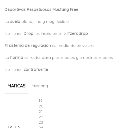
Deportivas Respetuosas Mustang Free
La
suela
plana, fina y muy flexible
No tienen
Drop,
es inexistente –>
#zerodrop
El
sistema de regulación
es mediante un velcro
La
horma
es recta, para pies medios y empeines medios
No tienen
c
ontrafuerte
MARCAS
Mustang
19
20
21
22
23
TALLA
24