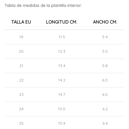
Tabla de medidas de la plantilla interior:
TALLA EU
LONGITUD CM.
ANCHO CM.
19
11.5
5.4
20
12.3
5.5
21
13.4
5.8
22
14.2
6.0
23
14.7
6.0
24
15.0
6.2
25
15.9
6.4