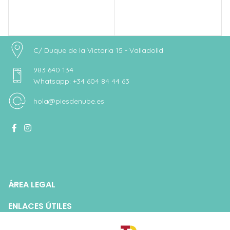
F
6
C/ Duque de la Victoria 15 - Valladolid
983 640 134
Whatsapp: +34 604 84 44 63
hola@piesdenube.es
ÁREA LEGAL
ENLACES ÚTILES