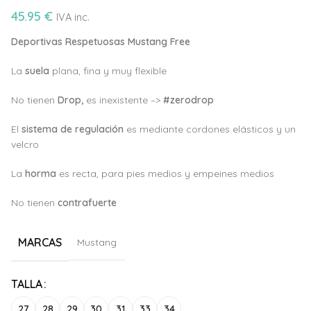
45.95
€
IVA inc.
Deportivas Respetuosas Mustang Free
La
suela
plana, fina y muy flexible
No tienen
Drop,
es inexistente –>
#zerodrop
El
sistema de regulación
es mediante cordones elásticos y un
velcro
La
horma
es recta, para pies medios y empeines medios
No tienen
c
ontrafuerte
MARCAS
Mustang
Alternative:
TALLA
27
28
29
30
31
33
34