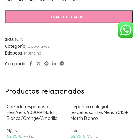
AÑADIR AL CARRITO
SKU:
N/D
Categoría:
Deportivas
Etiqueta:
Mustang
Compartir:
Productos relacionados
Calzado respetuoso
Deportiva colegial
FlexiNens 9000-R Match
respetuosa FlexiNens 9015-R
Blanco/Orange/Amarillo
Match Blanco
D
F
Nens
Nens
B
62.95
€
62.95
€
IVA inc.
IVA inc.