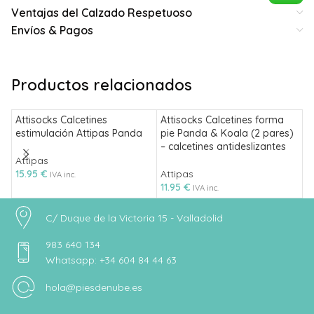
Ventajas del Calzado Respetuoso
Envíos & Pagos
Productos relacionados
Attisocks Calcetines
Attisocks Calcetines forma
C
estimulación Attipas Panda
pie Panda & Koala (2 pares)
H
– calcetines antideslizantes
Attipas
A 
15.95
€
Attipas
1
IVA inc.
11.95
€
IVA inc.
C/ Duque de la Victoria 15 - Valladolid
983 640 134
Whatsapp: +34 604 84 44 63
hola@piesdenube.es