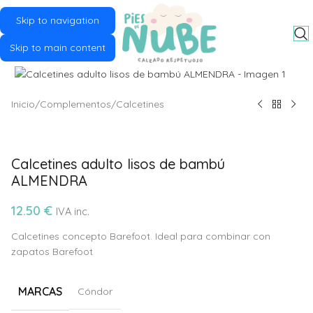
Skip to navigation
MENU
Skip to main content
Click to enlarge
Inicio
/
Complementos
/
Calcetines
Calcetines adulto lisos de bambú
ALMENDRA
12.50
€
IVA inc.
Calcetines concepto Barefoot. Ideal para combinar con
zapatos Barefoot
MARCAS
Cóndor