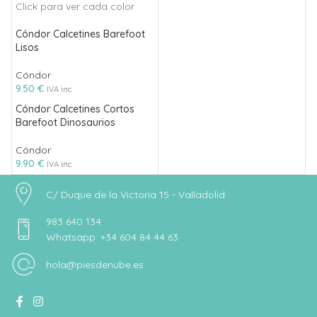
Cóndor Calcetines Barefoot
Lisos
Cóndor
9.50
€
IVA inc.
Cóndor Calcetines Cortos
Barefoot Dinosaurios
Cóndor
9.90
€
IVA inc.
C/ Duque de la Victoria 15 - Valladolid
983 640 134
Whatsapp: +34 604 84 44 63
hola@piesdenube.es