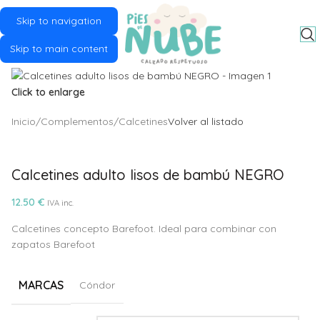
Skip to navigation
MENU
Skip to main content
Click to enlarge
Inicio
/
Complementos
/
Calcetines
Volver al listado
Calcetines adulto lisos de bambú NEGRO
12.50
€
IVA inc.
Calcetines concepto Barefoot. Ideal para combinar con
zapatos Barefoot
MARCAS
Cóndor
Alternative: