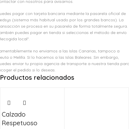
ontactar con nosotros para avisarnos.
uedes pagar con tarjeta bancaria mediante la pasarela oficial de
edsys (sistema más habitual usado por los grandes bancos). La
ransacción se procesa en su pasarela de forma totalmente segura.
ambién puedes pagar en tienda si seleccionas el método de envío
Recogida local".
amentablemente no enviamos a las Islas Canarias, tampoco a
euta o Melilla. Sí lo hacemos a las Islas Baleares. Sin embargo,
uedes enviar tu propia agencia de transporte a nuestra tienda par
ecoger el pedido si lo deseas.
Productos relacionados
Calzado
Respetuoso