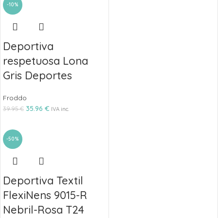
-10%
Deportiva
respetuosa Lona
Gris Deportes
Froddo
35.96
€
39.95
€
IVA inc.
-50%
Deportiva Textil
FlexiNens 9015-R
Nebril-Rosa T24