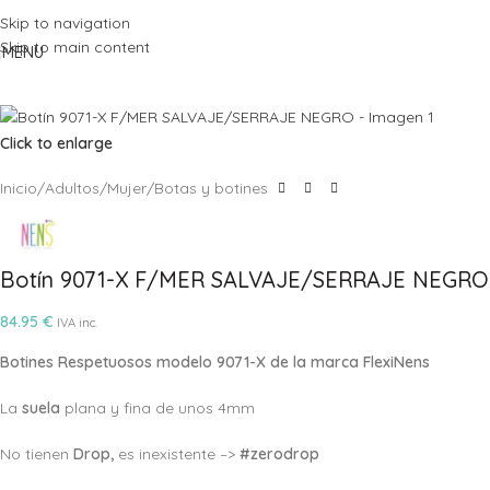
Skip to navigation
Skip to main content
MENU
Click to enlarge
Inicio
/
Adultos
/
Mujer
/
Botas y botines
Botín 9071-X F/MER SALVAJE/SERRAJE NEGRO
84.95
€
IVA inc.
Botines Respetuosos modelo 9071-X de la marca FlexiNens
La
suela
plana y fina de unos 4mm
No tienen
Drop,
es inexistente –>
#zerodrop