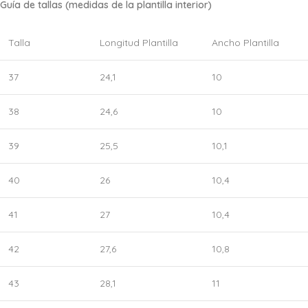
Guía de tallas (medidas de la plantilla interior)
Talla
Longitud Plantilla
Ancho Plantilla
37
24,1
10
38
24,6
10
39
25,5
10,1
40
26
10,4
41
27
10,4
42
27,6
10,8
43
28,1
11