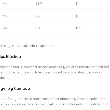
44
28,7
11,1
45
29,1
11,1
46
30
11,5
Ventajas del Calzado Respetuoso
ás Elástico
ebe facilitar la libertad de movimiento y de crecimiento natural del
ie, favoreciendo el fortalecimiento de la musculatura de pies y
obillos.
igero y Cómodo
uela fina y antideslizante, materiales blandos y transpirables, toe
ox ancho, sin refuerzos y con velcros para fomentar la autonomía.