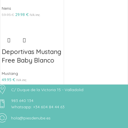
Nens
29.98
€
59.95
€
IVA inc.
Deportivas Mustang
Free Baby Blanco
Mustang
49.95
€
IVA inc.
C/ Duque de la Victoria 15 - Valladolid
983 640 134
Whatsapp: +34 604 84 44 63
hola@piesdenube.es