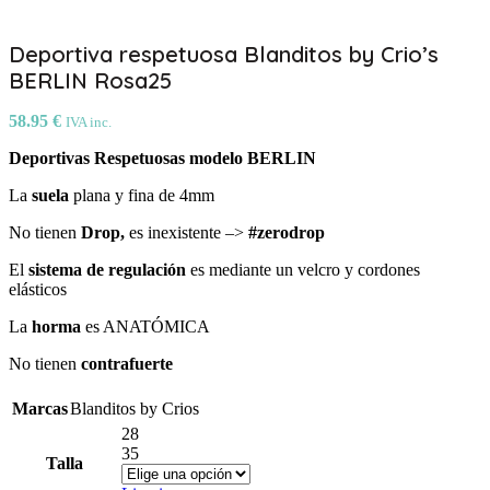
Deportiva respetuosa Blanditos by Crio’s
BERLIN Rosa25
58.95
€
IVA inc.
Deportivas Respetuosas modelo BERLIN
La
suela
plana y fina de 4mm
No tienen
Drop,
es inexistente –>
#zerodrop
El
sistema de regulación
es mediante un velcro y cordones
elásticos
La
horma
es ANATÓMICA
No tienen
c
ontrafuerte
Marcas
Blanditos by Crios
28
35
Talla