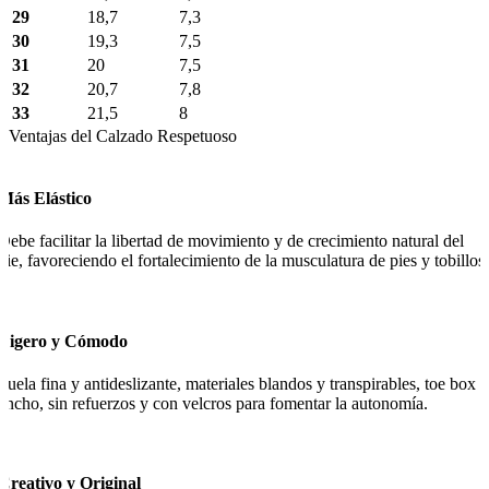
29
18,7
7,3
30
19,3
7,5
31
20
7,5
32
20,7
7,8
33
21,5
8
Ventajas del Calzado Respetuoso
Más Elástico
Debe facilitar la libertad de movimiento y de crecimiento natural del
pie, favoreciendo el fortalecimiento de la musculatura de pies y tobillos.
Ligero y Cómodo
Suela fina y antideslizante, materiales blandos y transpirables, toe box
ancho, sin refuerzos y con velcros para fomentar la autonomía.
Creativo y Original