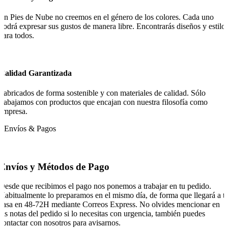
En Pies de Nube no creemos en el género de los colores. Cada uno
podrá expresar sus gustos de manera libre. Encontrarás diseños y estilo
para todos.
Calidad Garantizada
Fabricados de forma sostenible y con materiales de calidad. Sólo
trabajamos con productos que encajan con nuestra filosofía como
empresa.
Envíos & Pagos
Envíos y Métodos de Pago
Desde que recibimos el pago nos ponemos a trabajar en tu pedido.
Habitualmente lo preparamos en el mismo día, de forma que llegará a t
casa en 48-72H mediante Correos Express. No olvides mencionar en
las notas del pedido si lo necesitas con urgencia, también puedes
contactar con nosotros para avisarnos.