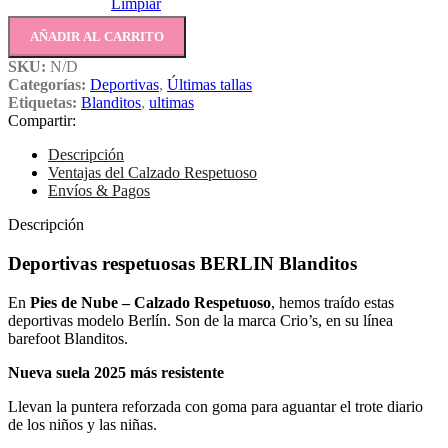
Limpiar
AÑADIR AL CARRITO
SKU:
N/D
Categorías:
Deportivas
,
Últimas tallas
Etiquetas:
Blanditos
,
ultimas
Compartir:
Descripción
Ventajas del Calzado Respetuoso
Envíos & Pagos
Descripción
Deportivas respetuosas BERLIN Blanditos
En
Pies de Nube – Calzado Respetuoso
, hemos traído estas
deportivas modelo Berlín. Son de la marca Crio’s, en su línea
barefoot Blanditos.
Nueva suela 2025 más resistente
Llevan la puntera reforzada con goma para aguantar el trote diario
de los niños y las niñas.