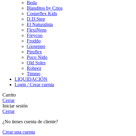
Beda
Blanditos by Crios
Coqueflex Kids
D.D.Step
El Naturalista
FlexiNens
Freycoo
Froddo
Gioseppo
Piruflex
Poco Nido
Old Soles
Robeez
Timmo
LIQUIDACIÓN
Login / Crear cuenta
Carrito
Cerrar
Iniciar sesión
Cerrar
¿No tienes cuenta de cliente?
Crear una cuenta