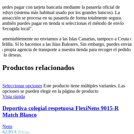
Puedes pagar con tarjeta bancaria mediante la pasarela oficial de
Redsys (sistema más habitual usado por los grandes bancos). La
transacción se procesa en su pasarela de forma totalmente segura.
También puedes pagar en tienda si seleccionas el método de envío
"Recogida local".
Lamentablemente no enviamos a las Islas Canarias, tampoco a Ceuta o
Melilla. Sí lo hacemos a las Islas Baleares. Sin embargo, puedes enviar
tu propia agencia de transporte a nuestra tienda para recoger el pedido
si lo deseas.
Productos relacionados
Seleccionar opciones
Este producto tiene múltiples variantes. Las
opciones se pueden elegir en la página de producto
Vista rápida
Deportiva colegial respetuosa FlexiNens 9015-R
Match Blanco
Nens
62.95
€
IVA inc.