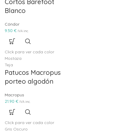
Cortos Barefoot
Blanco
Cóndor
9.50
€
IVA inc.
Mostaza
Teja
Patucos Macropus
porteo algodón
Macropus
21.90
€
IVA inc.
Gris Oscuro