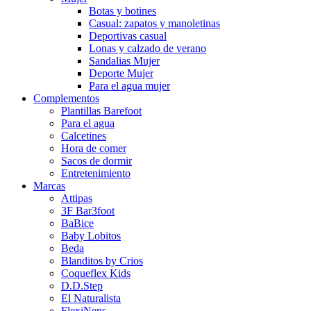
Botas y botines
Casual: zapatos y manoletinas
Deportivas casual
Lonas y calzado de verano
Sandalias Mujer
Deporte Mujer
Para el agua mujer
Complementos
Plantillas Barefoot
Para el agua
Calcetines
Hora de comer
Sacos de dormir
Entretenimiento
Marcas
Attipas
3F Bar3foot
BaBice
Baby Lobitos
Beda
Blanditos by Crios
Coqueflex Kids
D.D.Step
El Naturalista
FlexiNens