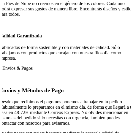
En Pies de Nube no creemos en el género de los colores. Cada uno
podrá expresar sus gustos de manera libre. Encontrarás diseños y estilo
para todos.
Calidad Garantizada
Fabricados de forma sostenible y con materiales de calidad. Sólo
trabajamos con productos que encajan con nuestra filosofía como
empresa.
Envíos & Pagos
Envíos y Métodos de Pago
Desde que recibimos el pago nos ponemos a trabajar en tu pedido.
Habitualmente lo preparamos en el mismo día, de forma que llegará a t
casa en 48-72H mediante Correos Express. No olvides mencionar en
las notas del pedido si lo necesitas con urgencia, también puedes
contactar con nosotros para avisarnos.