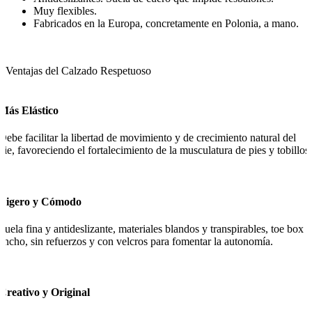
Muy flexibles.
Fabricados en la Europa, concretamente en Polonia, a mano.
Ventajas del Calzado Respetuoso
Más Elástico
Debe facilitar la libertad de movimiento y de crecimiento natural del
pie, favoreciendo el fortalecimiento de la musculatura de pies y tobillos.
Ligero y Cómodo
Suela fina y antideslizante, materiales blandos y transpirables, toe box
ancho, sin refuerzos y con velcros para fomentar la autonomía.
Creativo y Original