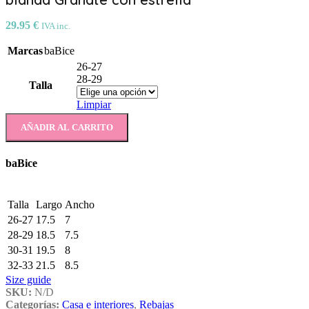
29.95
€
IVA inc.
Marcas
baBice
26-27
28-29
Talla
Limpiar
AÑADIR AL CARRITO
baBice
Talla
Largo
Ancho
26-27
17.5
7
28-29
18.5
7.5
30-31
19.5
8
32-33
21.5
8.5
Size guide
SKU:
N/D
Categorías:
Casa e interiores
,
Rebajas