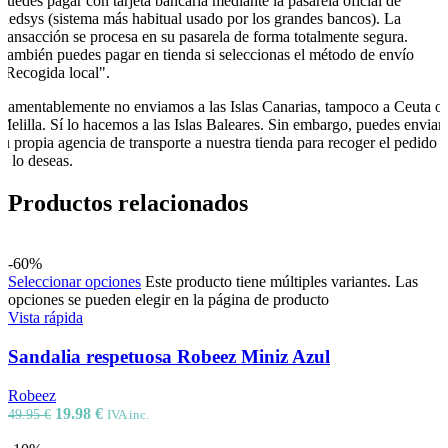
Puedes pagar con tarjeta bancaria mediante la pasarela oficial de
Redsys (sistema más habitual usado por los grandes bancos). La
transacción se procesa en su pasarela de forma totalmente segura.
También puedes pagar en tienda si seleccionas el método de envío
"Recogida local".
Lamentablemente no enviamos a las Islas Canarias, tampoco a Ceuta o
Melilla. Sí lo hacemos a las Islas Baleares. Sin embargo, puedes enviar
tu propia agencia de transporte a nuestra tienda para recoger el pedido
si lo deseas.
Productos relacionados
-60%
Seleccionar opciones
Este producto tiene múltiples variantes. Las
opciones se pueden elegir en la página de producto
Vista rápida
Sandalia respetuosa Robeez Miniz Azul
Robeez
19.98
€
49.95
€
IVA inc.