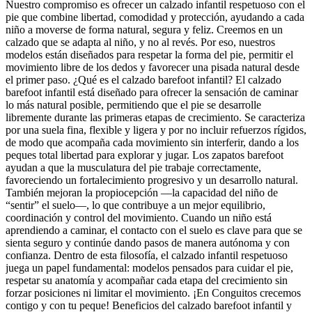
Nuestro compromiso es ofrecer un calzado infantil respetuoso con el
pie que combine libertad, comodidad y protección, ayudando a cada
niño a moverse de forma natural, segura y feliz. Creemos en un
calzado que se adapta al niño, y no al revés. Por eso, nuestros
modelos están diseñados para respetar la forma del pie, permitir el
movimiento libre de los dedos y favorecer una pisada natural desde
el primer paso. ¿Qué es el calzado barefoot infantil? El calzado
barefoot infantil está diseñado para ofrecer la sensación de caminar
lo más natural posible, permitiendo que el pie se desarrolle
libremente durante las primeras etapas de crecimiento. Se caracteriza
por una suela fina, flexible y ligera y por no incluir refuerzos rígidos,
de modo que acompaña cada movimiento sin interferir, dando a los
peques total libertad para explorar y jugar. Los zapatos barefoot
ayudan a que la musculatura del pie trabaje correctamente,
favoreciendo un fortalecimiento progresivo y un desarrollo natural.
También mejoran la propiocepción —la capacidad del niño de
“sentir” el suelo—, lo que contribuye a un mejor equilibrio,
coordinación y control del movimiento. Cuando un niño está
aprendiendo a caminar, el contacto con el suelo es clave para que se
sienta seguro y continúe dando pasos de manera autónoma y con
confianza. Dentro de esta filosofía, el calzado infantil respetuoso
juega un papel fundamental: modelos pensados para cuidar el pie,
respetar su anatomía y acompañar cada etapa del crecimiento sin
forzar posiciones ni limitar el movimiento. ¡En Conguitos crecemos
contigo y con tu peque! Beneficios del calzado barefoot infantil y