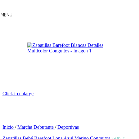
Skip to navigation
Skip to main content
MENU
Click to enlarge
Inicio
/
Marcha Debutante
/
Deportivas
Zapatillas Bebé Barefoot Lona Azul Marino Conguitos
29.95
€