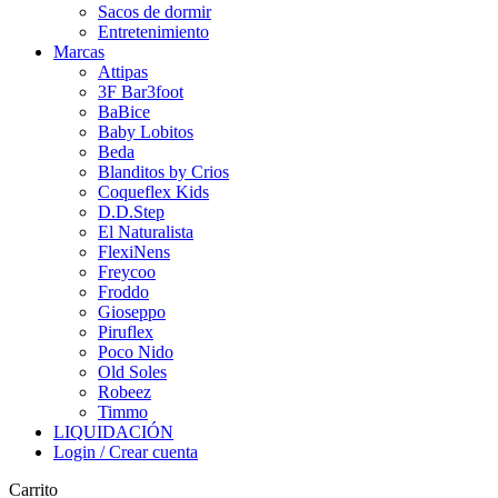
Sacos de dormir
Entretenimiento
Marcas
Attipas
3F Bar3foot
BaBice
Baby Lobitos
Beda
Blanditos by Crios
Coqueflex Kids
D.D.Step
El Naturalista
FlexiNens
Freycoo
Froddo
Gioseppo
Piruflex
Poco Nido
Old Soles
Robeez
Timmo
LIQUIDACIÓN
Login / Crear cuenta
Carrito