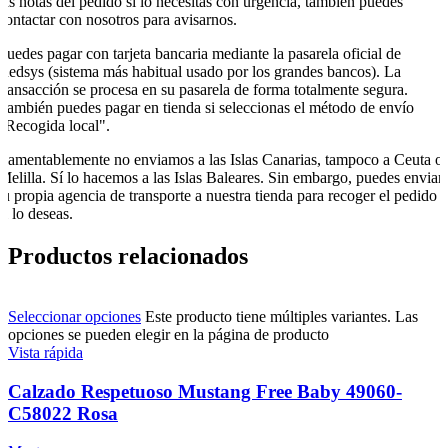
las notas del pedido si lo necesitas con urgencia, también puedes
contactar con nosotros para avisarnos.
Puedes pagar con tarjeta bancaria mediante la pasarela oficial de
Redsys (sistema más habitual usado por los grandes bancos). La
transacción se procesa en su pasarela de forma totalmente segura.
También puedes pagar en tienda si seleccionas el método de envío
"Recogida local".
Lamentablemente no enviamos a las Islas Canarias, tampoco a Ceuta o
Melilla. Sí lo hacemos a las Islas Baleares. Sin embargo, puedes enviar
tu propia agencia de transporte a nuestra tienda para recoger el pedido
si lo deseas.
Productos relacionados
Seleccionar opciones
Este producto tiene múltiples variantes. Las
opciones se pueden elegir en la página de producto
Vista rápida
Calzado Respetuoso Mustang Free Baby 49060-
C58022 Rosa