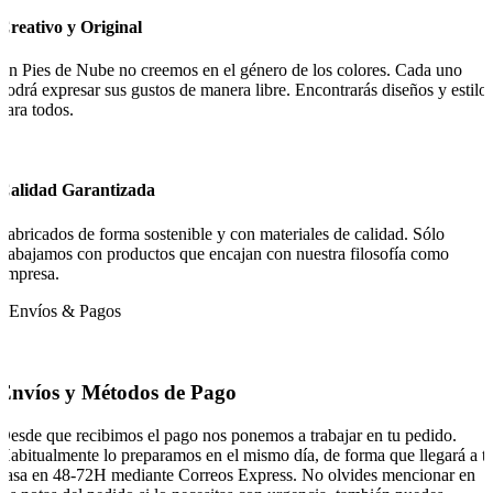
Creativo y Original
En Pies de Nube no creemos en el género de los colores. Cada uno
podrá expresar sus gustos de manera libre. Encontrarás diseños y estilo
para todos.
Calidad Garantizada
Fabricados de forma sostenible y con materiales de calidad. Sólo
trabajamos con productos que encajan con nuestra filosofía como
empresa.
Envíos & Pagos
Envíos y Métodos de Pago
Desde que recibimos el pago nos ponemos a trabajar en tu pedido.
Habitualmente lo preparamos en el mismo día, de forma que llegará a t
casa en 48-72H mediante Correos Express. No olvides mencionar en