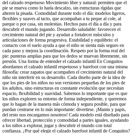
del calzado respetuoso Movimiento libre y natural: permiten que el
pie se mueva como lo haría descalzo, sin estructuras rígidas que
alteren la pisada. Comodidad durante todo el día: modelos ligeros,
flexibles y suaves al tacto, que acompañan a tu peque al cole, al
parque o por casa, sin molestias. Hechos para el día a día y para
descubrir el mundo jugando. Desarrollo saludable: favorecen el
crecimiento natural del pie y ayudan a fortalecer músculos y
articulaciones de forma progresiva. Estabilidad y equilibrio: el
contacto con el suelo ayuda a que el niño se sienta más seguro en
cada paso y mejora la coordinación. Respeto por la forma real del
pie: punteras amplias para que los dedos se muevan libremente, sin
presión. Una forma de entender el calzado infantil En Conguitos
abordamos el calzado infantil respetuoso y barefoot con una misma
filosofía: crear zapatos que acompañen el crecimiento natural del
niño sin interferir en su desarrollo. Cada diseño parte de la idea de
que los pies de los niños no son versiones pequeñas de los pies de
los adultos, sino estructuras en constante evolución que necesitan
espacio, flexibilidad y suavidad. Sabemos lo importante que es que
los niños exploren su entorno de forma independiente, y queremos
que lo hagan de la manera más cómoda y segura posible, para que
puedan centrarse en lo más importante: divertirse. ¡Mamis y papis,
del resto nos encargamos nosotros! Cada modelo está diseñado para
ofrecer libertad, protección y comodidad a partes iguales, ayudando
a los niños a explorar, jugar y descubrir el mundo con total
confianza. ¿Por qué elegir el calzado barefoot infantil de Conguitos?