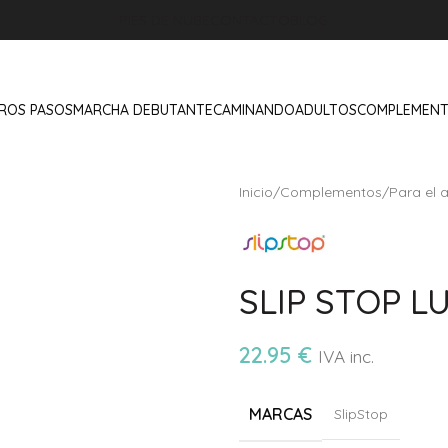
PIES DE NUBE
CONTACTO
BLOG
ROS PASOS
MARCHA DEBUTANTE
CAMINANDO
ADULTOS
COMPLEMEN
Inicio
/
Complementos
/
Para el 
SLIP STOP L
22.95
€
IVA inc.
MARCAS
SlipStop