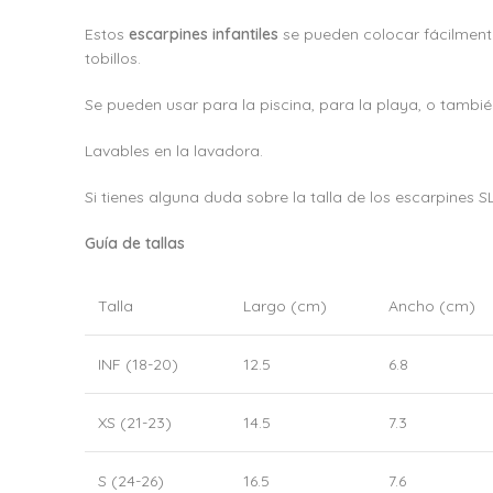
Estos
escarpines infantiles
se pueden colocar fácilmente
tobillos.
Se pueden usar para la piscina, para la playa, o también
Lavables en la lavadora.
Si tienes alguna duda sobre la talla de los escarpines
Guía de tallas
Talla
Largo (cm)
Ancho (cm)
INF (18-20)
12.5
6.8
XS (21-23)
14.5
7.3
S (24-26)
16.5
7.6