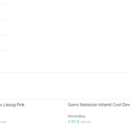
s Lässig Pink
Gorro Natación Infantil Cool Din
Monnëka
6.95
€
 inc.
IVA inc.