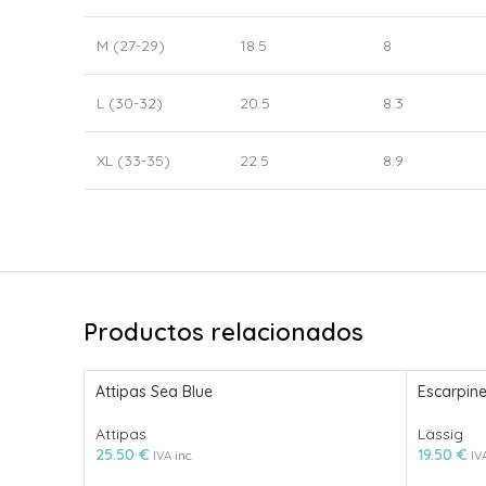
M (27-29)
18.5
8
L (30-32)
20.5
8.3
XL (33-35)
22.5
8.9
Productos relacionados
Attipas Sea Blue
Escarpine
Attipas
Lässig
25.50
€
19.50
€
IVA inc.
IVA