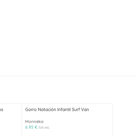
os
Gorro Natación Infantil Surf Van
SLIP STO
Monnëka
SlipStop
6.95
€
22.95
€
IVA inc.
IVA