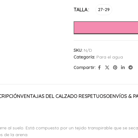
Alternative:
TALLA
27-29
SKU:
N/D
Categoría:
Para el agua
Compartir:
CRIPCIÓN
VENTAJAS DEL CALZADO RESPETUOSO
ENVÍOS & P
rre al suelo. Está compuesto por un tejido transpirable que se se
s de la arena.