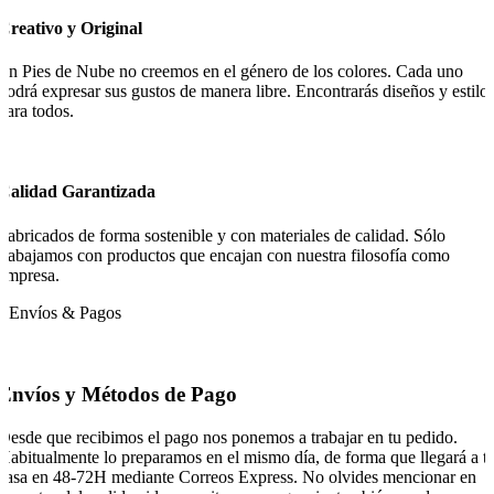
Creativo y Original
En Pies de Nube no creemos en el género de los colores. Cada uno
podrá expresar sus gustos de manera libre. Encontrarás diseños y estilo
para todos.
Calidad Garantizada
Fabricados de forma sostenible y con materiales de calidad. Sólo
trabajamos con productos que encajan con nuestra filosofía como
empresa.
Envíos & Pagos
Envíos y Métodos de Pago
Desde que recibimos el pago nos ponemos a trabajar en tu pedido.
Habitualmente lo preparamos en el mismo día, de forma que llegará a t
casa en 48-72H mediante Correos Express. No olvides mencionar en