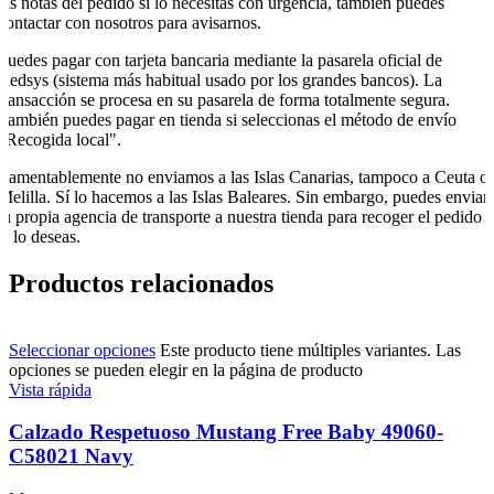
las notas del pedido si lo necesitas con urgencia, también puedes
contactar con nosotros para avisarnos.
Puedes pagar con tarjeta bancaria mediante la pasarela oficial de
Redsys (sistema más habitual usado por los grandes bancos). La
transacción se procesa en su pasarela de forma totalmente segura.
También puedes pagar en tienda si seleccionas el método de envío
"Recogida local".
Lamentablemente no enviamos a las Islas Canarias, tampoco a Ceuta o
Melilla. Sí lo hacemos a las Islas Baleares. Sin embargo, puedes enviar
tu propia agencia de transporte a nuestra tienda para recoger el pedido
si lo deseas.
Productos relacionados
Seleccionar opciones
Este producto tiene múltiples variantes. Las
opciones se pueden elegir en la página de producto
Vista rápida
Calzado Respetuoso Mustang Free Baby 49060-
C58021 Navy