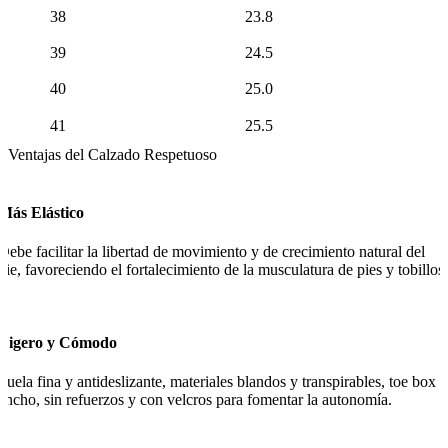
38
23.8
39
24.5
40
25.0
41
25.5
Ventajas del Calzado Respetuoso
Más Elástico
Debe facilitar la libertad de movimiento y de crecimiento natural del
pie, favoreciendo el fortalecimiento de la musculatura de pies y tobillos.
Ligero y Cómodo
Suela fina y antideslizante, materiales blandos y transpirables, toe box
ancho, sin refuerzos y con velcros para fomentar la autonomía.