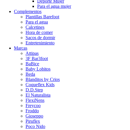
Deporte Mujer
Para el agua mujer
Complementos
Plantillas Barefoot
Para el agua
Calcetines
Hora de comer
Sacos de dormir
Entretenimiento
Marcas
Attipas
3F Bar3foot
BaBice
Baby Lobitos
Beda
Blanditos by Crios
Coqueflex Kids
D.D.Step
El Naturalista
FlexiNens
Freycoo
Froddo
Gioseppo
Piruflex
Poco Nido