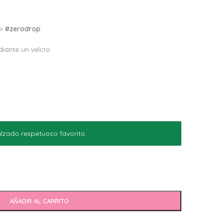
–>
#zerodrop
iante un velcro
lzado respetuoso favorito
AÑADIR AL CARRITO