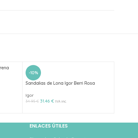
Arena
Tennis Mu
-10%
Igor
Sandalias de Lona Igor Berri Rosa
46.95
€
IVA
Igor
31.46
€
34.95
€
IVA inc.
ENLACES ÚTILES