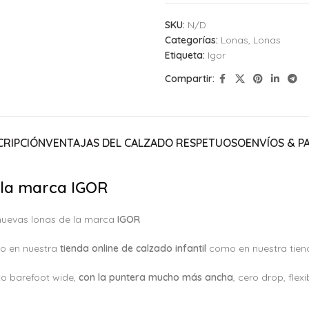
SKU:
N/D
Categorías:
Lonas
,
Lonas
Etiqueta:
Igor
Compartir:
CRIPCIÓN
VENTAJAS DEL CALZADO RESPETUOSO
ENVÍOS & P
 la marca IGOR
nuevas lonas de la marca
IGOR
to en nuestra
tienda online de calzado infantil
como en nuestra tiend
o barefoot wide,
con la puntera mucho más ancha
, cero drop, flex