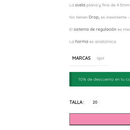
La
suela
plana y fina de 4.5mm
No tienen
Drop,
es inexistente 
El
sistema de regulación
es med
La
horma
es anatómica
MARCAS
Igor
10% de descuento en tu ca
Alternative:
TALLA
20