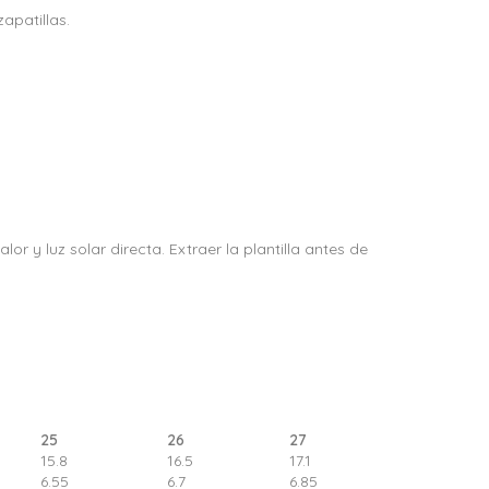
apatillas.
r y luz solar directa. Extraer la plantilla antes de
25
26
27
15.8
16.5
17.1
6.55
6.7
6.85