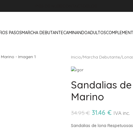
PIES DE NUBE
CONTACTO
BLOG
ROS PASOS
MARCHA DEBUTANTE
CAMINANDO
ADULTOS
COMPLEMEN
Inicio
/
Marcha Debutante
/
Lona
Sandalias de
Marino
31.46
€
34.95
€
IVA inc.
Sandalias de lona Respetuosa