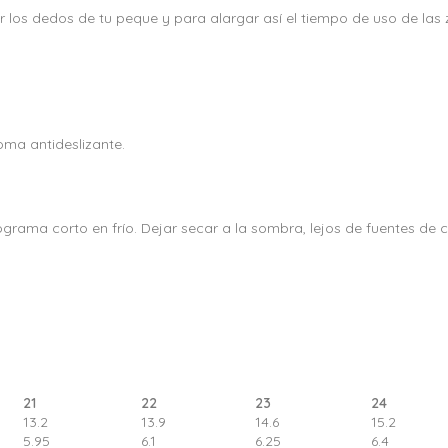
los dedos de tu peque y para alargar así el tiempo de uso de las z
goma antideslizante.
ama corto en frío. Dejar secar a la sombra, lejos de fuentes de calo
21
22
23
24
13.2
13.9
14.6
15.2
5.95
6.1
6.25
6.4