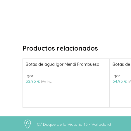
Productos relacionados
Botas de agua Igor Mendi Frambuesa
Botas de
Igor
Igor
32.95
€
34.95
€
IVA inc.
IV
C/ Duque de la Victoria 15 - Valladolid