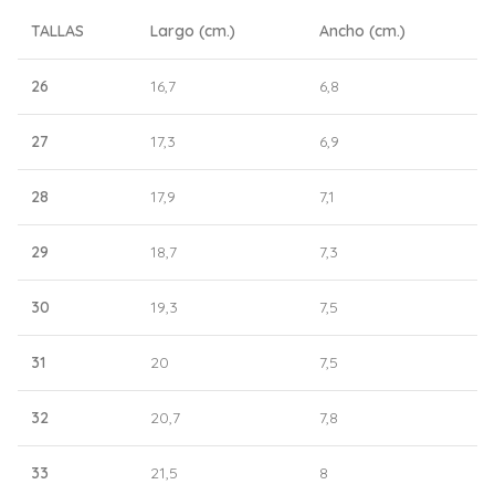
TALLAS
Largo (cm.)
Ancho (cm.)
26
16,7
6,8
27
17,3
6,9
28
17,9
7,1
29
18,7
7,3
30
19,3
7,5
31
20
7,5
32
20,7
7,8
33
21,5
8