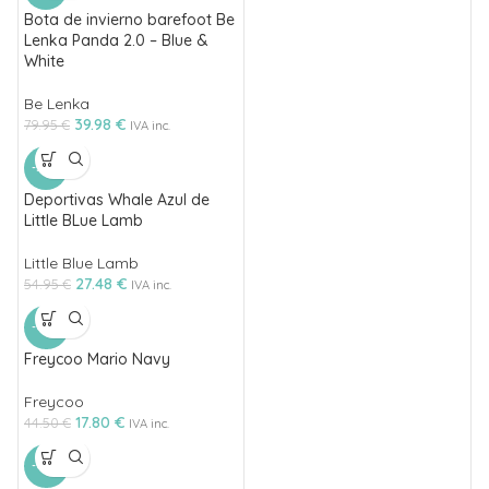
Bota de invierno barefoot Be
Lenka Panda 2.0 – Blue &
White
Be Lenka
39.98
€
79.95
€
IVA inc.
-50%
Deportivas Whale Azul de
Little BLue Lamb
Little Blue Lamb
27.48
€
54.95
€
IVA inc.
-60%
Freycoo Mario Navy
Freycoo
17.80
€
44.50
€
IVA inc.
-60%