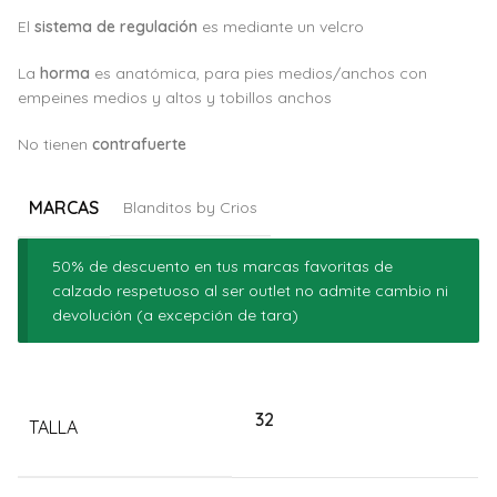
El
sistema de regulación
es mediante un velcro
La
horma
es anatómica, para pies medios/anchos con
empeines medios y altos y tobillos anchos
No tienen
c
ontrafuerte
MARCAS
Blanditos by Crios
50% de descuento en tus marcas favoritas de
calzado respetuoso al ser outlet no admite cambio ni
devolución (a excepción de tara)
Alternative:
32
TALLA