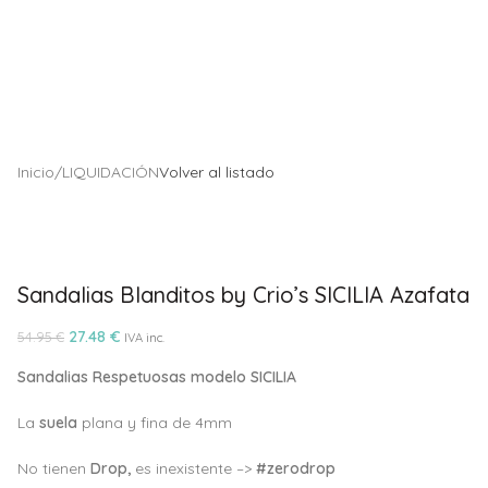
Inicio
/
LIQUIDACIÓN
Volver al listado
Sandalias Blanditos by Crio’s SICILIA Azafata
27.48
€
54.95
€
IVA inc.
Sandalias Respetuosas modelo SICILIA
La
suela
plana y fina de 4mm
No tienen
Drop,
es inexistente –>
#zerodrop