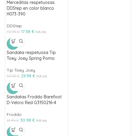
Merceditas respetuosas
DDStep en color blanco
H073-390
DDStep
17.58
€
43.95
€
IVA inc.
-50%
Sandalia respetuosa Tip
Toey Joey Spring Pomo
Tip Toey Joey
29.98
€
59.95
€
IVA inc.
-50%
Sandalias Froddo Barefoot
D-Velcro Red G3150216-4
Froddo
30.98
€
61.95
€
IVA inc.
-60%