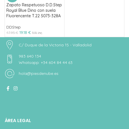
Zapato Respetuoso D.D.Step
Royal Blue Dino con suela
Fluorencente T.22 S073-328A
DDStep
19.18
€
47.95
€
IVA inc.
C/ Duque de la Victoria 15 - Valladolid
983 640 134
Whatsapp: +34 604 84 44 63
hola@piesdenube.es
ÁREA LEGAL