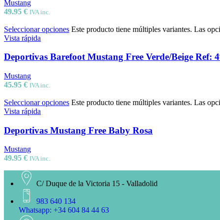
Mustang
49.95
€
IVA inc.
Seleccionar opciones
Este producto tiene múltiples variantes. Las opc
Vista rápida
Deportivas Barefoot Mustang Free Verde/Beige Ref:
Mustang
45.95
€
IVA inc.
Seleccionar opciones
Este producto tiene múltiples variantes. Las opc
Vista rápida
Deportivas Mustang Free Baby Rosa
Mustang
49.95
€
IVA inc.
C/ Duque de la Victoria 15 - Valladolid
983 640 134
Whatsapp: +34 604 84 44 63