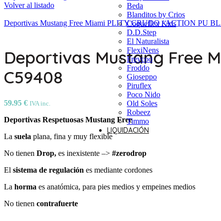
Volver al listado
Beda
Blanditos by Crios
Deportivas Mustang Free Miami PLITY CRUDO / ACTION PU B
Coqueflex Kids
D.D.Step
El Naturalista
FlexiNens
Deportivas Mustang Free 
Freycoo
Froddo
C59408
Gioseppo
Piruflex
Poco Nido
59.95
€
Old Soles
IVA inc.
Robeez
Deportivas Respetuosas Mustang Free
Timmo
LIQUIDACIÓN
La
suela
plana, fina y muy flexible
No tienen
Drop,
es inexistente –>
#zerodrop
El
sistema de regulación
es mediante cordones
La
horma
es anatómica, para pies medios y empeines medios
No tienen
c
ontrafuerte