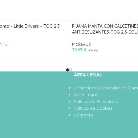
nta – Little Drivers – TOG 2.5
PIJAMA MANTA CON CALCETINE
ANTIDESLIZANTES-TOG 2.5-COL
Molis&Co
A inc.
39.95
€
IVA inc.
ÁREA LEGAL
Condiciones Generales de Co
Aviso Legal
Política de Privacidad
Política de Cookies
Contacto