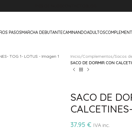
PIES DE NUBE
CONTACTO
BLOG
ROS PASOS
MARCHA DEBUTANTE
CAMINANDO
ADULTOS
COMPLEMEN
Inicio
/
Complementos
/
Sacos de
SACO DE DORMIR CON CALCETI
SACO DE DO
CALCETINES-
37.95
€
IVA inc.