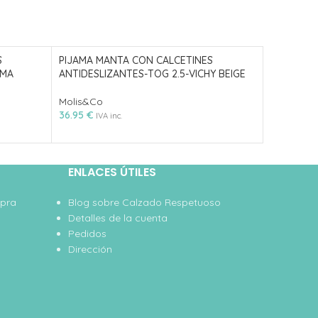
S
PIJAMA MANTA CON CALCETINES
Pijama ma
IMA
ANTIDESLIZANTES-TOG 2.5-VICHY BEIGE
antidesliz
2.5
Molis&Co
36.95
€
Molis&Co
IVA inc.
44.95
€
IVA
ENLACES ÚTILES
mpra
Blog sobre Calzado Respetuoso
Detalles de la cuenta
Pedidos
Dirección