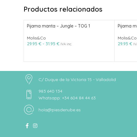
Productos relacionados
Pijama manta – Jungle – TOG 1
Pijama ma
Molis&Co
Molis&Co
29.95
€
-
31.95
€
29.95
€
IVA inc.
IV
C/ Duque de la Victoria 15 - Valladolid
983 640 134
Whatsapp: +34 604 84 44 63
hola@piesdenube.es