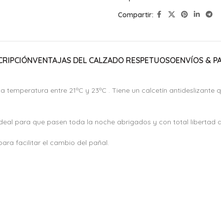
Compartir:
CRIPCIÓN
VENTAJAS DEL CALZADO RESPETUOSO
ENVÍOS & P
a temperatura entre 21ºC y 23ºC . Tiene un calcetín antideslizant
s ideal para que pasen toda la noche abrigados y con total libertad
ara facilitar el cambio del pañal.