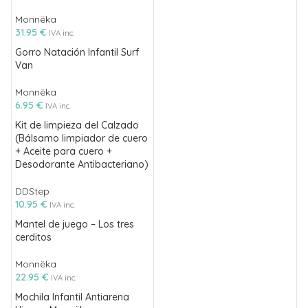
Monnëka
31.95
€
IVA inc.
Gorro Natación Infantil Surf
Van
Monnëka
6.95
€
IVA inc.
Kit de limpieza del Calzado
(Bálsamo limpiador de cuero
+ Aceite para cuero +
Desodorante Antibacteriano)
DDStep
10.95
€
IVA inc.
Mantel de juego – Los tres
cerditos
Monnëka
22.95
€
IVA inc.
Mochila Infantil Antiarena