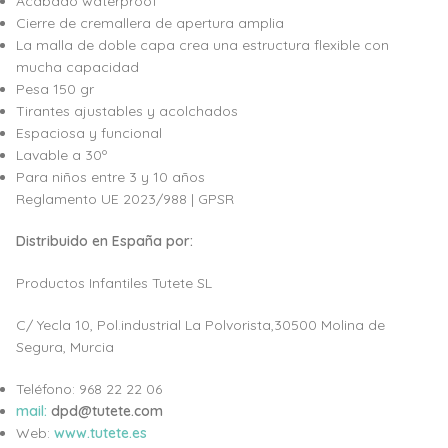
Acabado waterproof
Cierre de cremallera de apertura amplia
La malla de doble capa crea una estructura flexible con
mucha capacidad
Pesa 150 gr
Tirantes ajustables y acolchados
Espaciosa y funcional
Lavable a 30º
Para niños entre 3 y 10 años
Reglamento UE 2023/988 | GPSR
Distribuido en España por:
Productos Infantiles Tutete SL
C/ Yecla 10, Pol.industrial La Polvorista,30500 Molina de
Segura, Murcia
Teléfono: 968 22 22 06
mail:
dpd@tutete.com
Web:
www.tutete.es