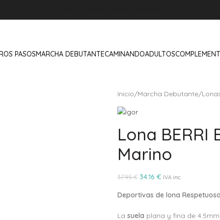
PIES DE NUBE
CONTACTO
BLOG
ROS PASOS
MARCHA DEBUTANTE
CAMINANDO
ADULTOS
COMPLEMEN
Inicio
/
Marcha Debutante
/
Lona
Lona BERRI 
Marino
34.16
€
37.95
€
IVA inc.
Deportivas de lona Respetuos
La
suela
plana y fina de 4.5mm