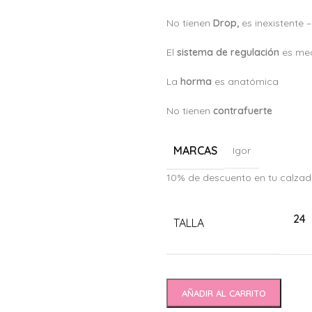
No tienen
Drop,
es inexistente 
El
sistema de regulación
es med
La
horma
es anatómica
No tienen
c
ontrafuerte
MARCAS
Igor
10% de descuento en tu calzad
Alternative:
24
TALLA
AÑADIR AL CARRITO