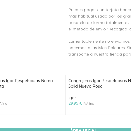
Puedes pagar con tarjeta banca
más habitual usado por los gra
pasarela de forma totalmente s
el método de envío "Recogida lo
Lamentablemente no enviamos a l
hacemos a las Islas Baleares. S
transporte a nuestra tienda para
ras Igor Respetuosas Nemo
Cangrejeras Igor Respetuosas
ta
Solid Nuevo Rosa
Igor
29.95
€
A inc.
IVA inc.
ÁREA LEGAL