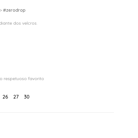
–>
#zerodrop
iante dos velcros.
o respetuoso favorito
26
27
30