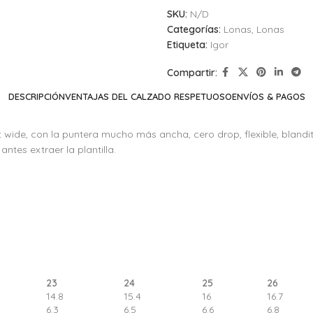
SKU:
N/D
Categorías:
Lonas
,
Lonas
Etiqueta:
Igor
Compartir:
DESCRIPCIÓN
VENTAJAS DEL CALZADO RESPETUOSO
ENVÍOS & PAGOS
de, con la puntera mucho más ancha, cero drop, flexible, blandita y 
antes extraer la plantilla.
23
24
25
26
14.8
15.4
16
16.7
6.3
6.5
6.6
6.8