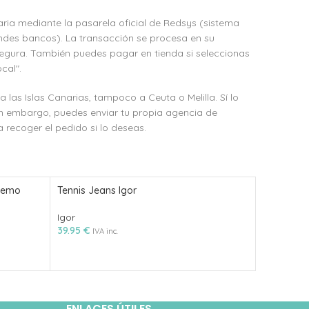
ria mediante la pasarela oficial de Redsys (sistema
ndes bancos). La transacción se procesa en su
egura. También puedes pagar en tienda si seleccionas
cal".
as Islas Canarias, tampoco a Ceuta o Melilla. Sí lo
in embargo, puedes enviar tu propia agencia de
 recoger el pedido si lo deseas.
 Nemo
Tennis Jeans Igor
Tennis Mu
Igor
Igor
39.95
€
46.95
€
IVA inc.
IVA
ENLACES ÚTILES