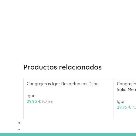
Productos relacionados
Cangrejeras Igor Respetuosas Dijon
Cangreje
Solid Men
Igor
29.95
€
Igor
IVA inc.
29.95
€
IV