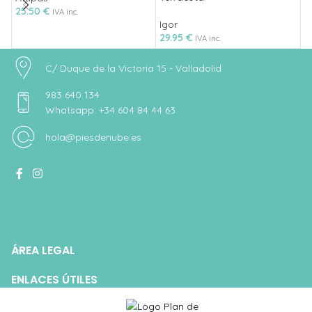
25.50
€
1
IVA inc.
Igor
29.95
€
IVA inc.
C/ Duque de la Victoria 15 - Valladolid
983 640 134
Whatsapp: +34 604 84 44 63
hola@piesdenube.es
ÁREA LEGAL
ENLACES ÚTILES