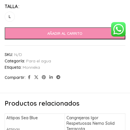
Alternative:
TALLA
L
AÑADIR AL CARRITO
SKU:
N/D
Categoría:
Para el agua
Etiqueta:
Monnëka
Compartir:
Productos relacionados
Attipas Sea Blue
Cangrejeras Igor
E
Respetuosas Nemo Solid
Terracota
Attipas
L