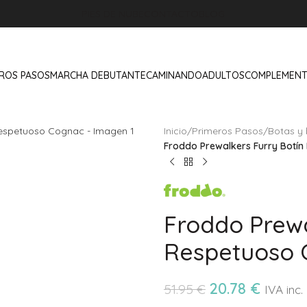
PIES DE NUBE
CONTACTO
BLOG
ROS PASOS
MARCHA DEBUTANTE
CAMINANDO
ADULTOS
COMPLEMEN
Inicio
/
Primeros Pasos
/
Botas y 
Froddo Prewalkers Furry Botí
Froddo Prewa
Respetuoso 
20.78
€
51.95
€
IVA inc.