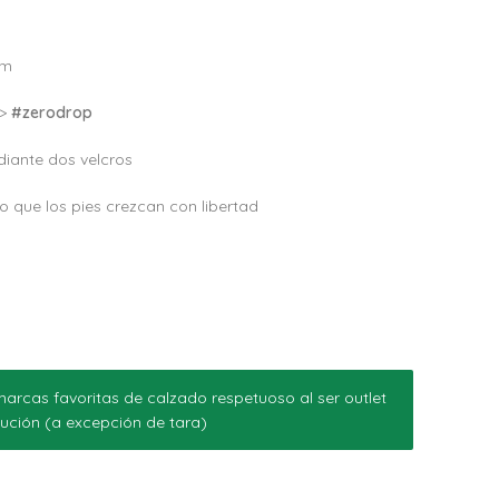
mm
–>
#zerodrop
iante dos velcros
 que los pies crezcan con libertad
arcas favoritas de calzado respetuoso al ser outlet
ución (a excepción de tara)