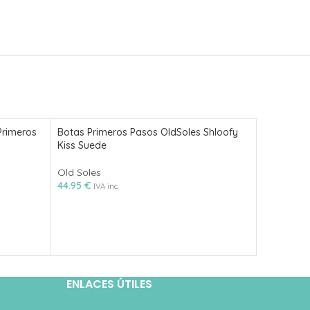
Primeros
Botas Primeros Pasos OldSoles Shloofy
Botas Res
Kiss Suede
AK310125 
Old Soles
Zapy Lone
44.95
€
48.95
€
IVA inc.
IVA
ENLACES ÚTILES