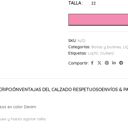
Alternative:
TALLA
22
SKU:
N/D
Categorías:
Botas y botines
,
LI
Etiquetas:
Liq70
,
Outlet2
Compartir:
CRIPCIÓN
VENTAJAS DEL CALZADO RESPETUOSO
ENVÍOS & P
sos en color Denim
es y hasta agotar talla.