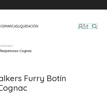
TOS
MARCAS
LIQUIDACIÓN
botines
/
n Respetuoso Cognac
lkers Furry Botín
Cognac