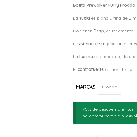
Botita Prewalker Furry Froddo
La
suela
es plana y fina de 2 
No tienen
Drop,
es inexistente 
El
sistema de regulación
es med
La
horma
es cuadrada, dejando
El
c
ontrafuerte
es inexistente
MARCAS
Froddo
70% de descuento en tus m
no admite cambio ni devol