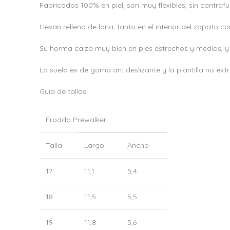
Fabricados 100% en piel, son muy flexibles, sin contrafu
Llevan relleno de lana, tanto en el interior del zapato co
Su horma calza muy bien en pies estrechos y medios, y el
La suela es de goma antideslizante y la plantilla no extra
Guía de tallas
Froddo Prewalker
Talla
Largo
Ancho
17
11,1
5,4
18
11,5
5,5
19
11,8
5,6