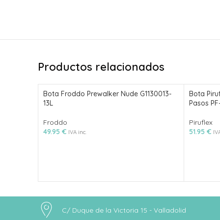
Productos relacionados
Bota Froddo Prewalker Nude G1130013-
Bota Piru
13L
Pasos PF-
Froddo
Piruflex
49.95
€
51.95
€
IVA inc.
IVA
C/ Duque de la Victoria 15 - Valladolid