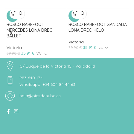
-10%
-10%
BOSCO BAREFOOT
BOSCO BAREFOOT SANDALIA
C
MERCEDES LONA DREC
LONA DREC HIELO
B
BALLET
Victoria
C
Victoria
35.91
€
39.90
€
2
IVA inc.
35.91
€
39.90
€
IVA inc.
C/ Duque de la Victoria 15 - Valladolid
983 640 134
Whatsapp: +34 604 84 44 63
hola@piesdenube.es