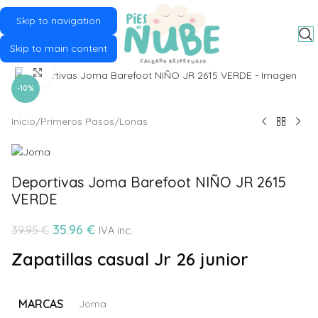
Skip to navigation
MENU
Skip to main content
Click to enlarge
-10%
Inicio
/
Primeros Pasos
/
Lonas
Deportivas Joma Barefoot NIÑO JR 2615
VERDE
35.96
€
39.95
€
IVA inc.
Zapatillas casual Jr 26 junior
MARCAS
Joma