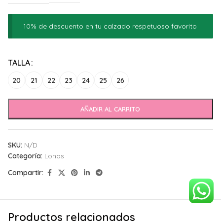
10% de descuento en tu calzado respetuoso favorito
Alternative:
TALLA
20
21
22
23
24
25
26
AÑADIR AL CARRITO
SKU:
N/D
Categoría:
Lonas
Compartir:
Productos relacionados