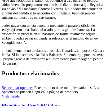
Desde que recibimos el pago nos ponemos a trabajar en tu pedido.
Habitualmente lo preparamos en el mismo día, de forma que llegará a t
casa en 48-72H mediante Correos Express. No olvides mencionar en
las notas del pedido si lo necesitas con urgencia, también puedes
contactar con nosotros para avisarnos.
Puedes pagar con tarjeta bancaria mediante la pasarela oficial de
Redsys (sistema más habitual usado por los grandes bancos). La
transacción se procesa en su pasarela de forma totalmente segura.
También puedes pagar en tienda si seleccionas el método de envío
"Recogida local".
Lamentablemente no enviamos a las Islas Canarias, tampoco a Ceuta o
Melilla. Sí lo hacemos a las Islas Baleares. Sin embargo, puedes enviar
tu propia agencia de transporte a nuestra tienda para recoger el pedido
si lo deseas.
Productos relacionados
Seleccionar opciones
Este producto tiene múltiples variantes. Las
opciones se pueden elegir en la página de producto
Vista rápida
Blanditos by Crio’s RIO Rosa