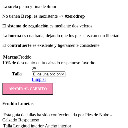
La
suela
plana y fina de 4mm
No tienen
Drop,
es inexistente –>
#zerodrop
El
sistema de regulación
es mediante dos velcros
La
horma
es cuadrada, dejando que los pies crezcan con libertad
El
c
ontrafuerte
es existente y ligeramente consistente.
Marcas
Froddo
10% de descuento en tu calzado respetuoso favorito
25
Talla
Limpiar
AÑADIR AL CARRITO
Froddo Lonetas
Esta guía de tallas ha sido confeccionada por Pies de Nube -
Calzado Respetuoso
Talla
Longitud interior
Ancho interior