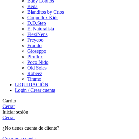
Baby Lobitos
Beda
Blanditos by Crios
Coqueflex Kids
D.D.Step
El Naturalista
FlexiNens
Freycoo
Froddo
Gioseppo
Piruflex
Poco Nido
Old Soles
Robeez
Timmo
LIQUIDACIÓN
Login / Crear cuenta
Carrito
Cerrar
Iniciar sesión
Cerrar
¿No tienes cuenta de cliente?
Crear una cuenta