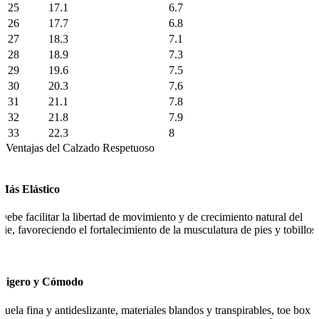
25
17.1
6.7
26
17.7
6.8
27
18.3
7.1
28
18.9
7.3
29
19.6
7.5
30
20.3
7.6
31
21.1
7.8
32
21.8
7.9
33
22.3
8
Ventajas del Calzado Respetuoso
Más Elástico
Debe facilitar la libertad de movimiento y de crecimiento natural del
pie, favoreciendo el fortalecimiento de la musculatura de pies y tobillos.
Ligero y Cómodo
Suela fina y antideslizante, materiales blandos y transpirables, toe box