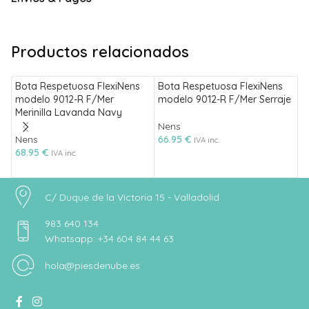
Productos relacionados
Bota Respetuosa FlexiNens
Bota Respetuosa FlexiNens
C
modelo 9012-R F/Mer
modelo 9012-R F/Mer Serraje
F
Merinilla Lavanda Navy
Nens
N
Nens
66.95
€
6
IVA inc.
68.95
€
IVA inc.
C/ Duque de la Victoria 15 - Valladolid
983 640 134
Whatsapp: +34 604 84 44 63
hola@piesdenube.es