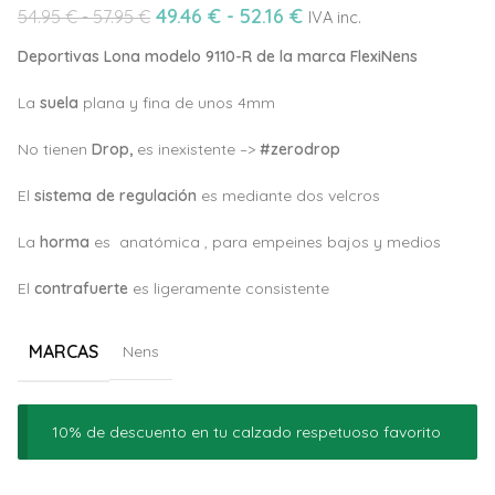
49.46
€
-
52.16
€
54.95
€
-
57.95
€
IVA inc.
Deportivas Lona modelo 9110-R de la marca FlexiNens
La
suela
plana y fina de unos 4mm
No tienen
Drop,
es inexistente –>
#zerodrop
El
sistema de regulación
es mediante dos velcros
La
horma
es anatómica , para empeines bajos y medios
El
c
ontrafuerte
es ligeramente consistente
MARCAS
Nens
10% de descuento en tu calzado respetuoso favorito