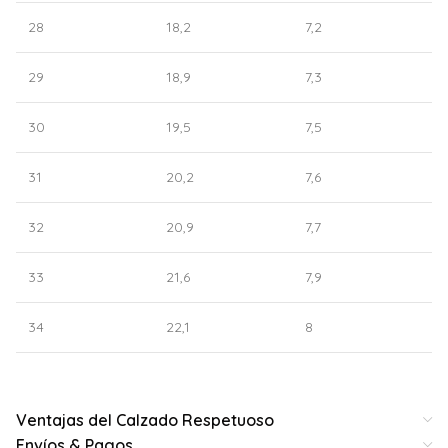
28
18,2
7,2
29
18,9
7,3
30
19,5
7,5
31
20,2
7,6
32
20,9
7,7
33
21,6
7,9
34
22,1
8
Ventajas del Calzado Respetuoso
Envíos & Pagos