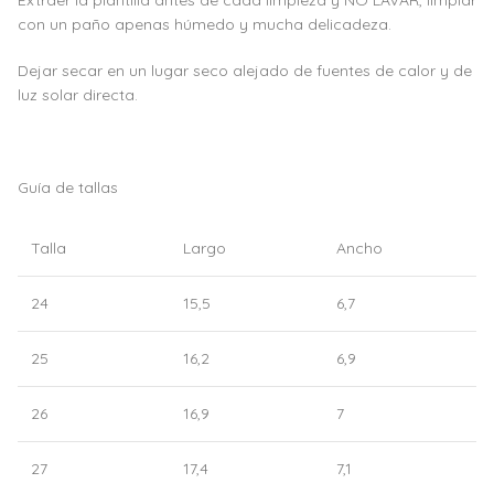
Extraer la plantilla antes de cada limpieza y NO LAVAR, limpiar
con un paño apenas húmedo y mucha delicadeza.
Dejar secar en un lugar seco alejado de fuentes de calor y de
luz solar directa.
Guía de tallas
Talla
Largo
Ancho
24
15,5
6,7
25
16,2
6,9
26
16,9
7
27
17,4
7,1