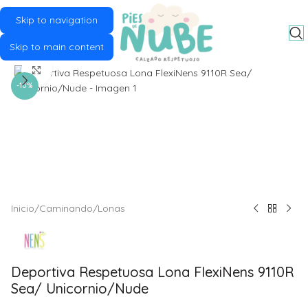
Skip to navigation
MENU
Skip to main content
Click to enlarge
-10%
Inicio
/
Caminando
/
Lonas
Deportiva Respetuosa Lona FlexiNens 9110R
Sea/ Unicornio/Nude