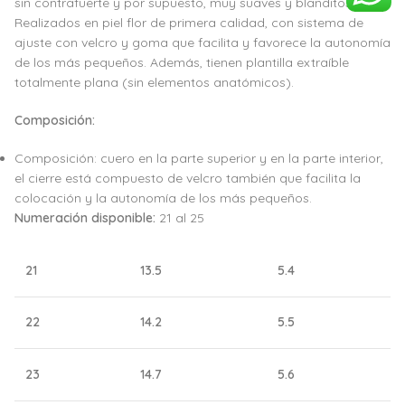
sin contrafuerte y por supuesto, muy suaves y blanditos.
Realizados en piel flor de primera calidad, con sistema de
ajuste con velcro y goma que facilita y favorece la autonomía
de los más pequeños. Además, tienen plantilla extraíble
totalmente plana (sin elementos anatómicos).
Composición:
Composición: cuero en la parte superior y en la parte interior,
el cierre está compuesto de velcro también que facilita la
colocación y la autonomía de los más pequeños.
Numeración disponible:
21 al 25
21
13.5
5.4
22
14.2
5.5
23
14.7
5.6