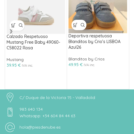
D
B
R
Deportiva respetuosa
Calzado Respetuoso
Blanditos by Crio’s LISBOA
B
Mustang Free Baby 49060-
Azul26
4
C58022 Rosa
Blanditos by Crios
Mustang
49.95
€
39.95
€
IVA inc.
IVA inc.
C/ Duque de la Victoria 15 - Valladolid
983 640 134
Whatsapp: +34 604 84 44 63
hola@piesdenube.es