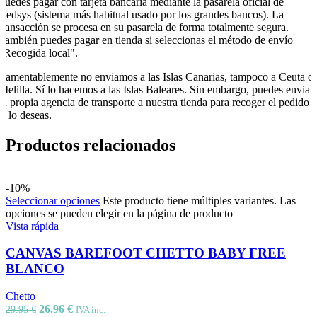
Puedes pagar con tarjeta bancaria mediante la pasarela oficial de
Redsys (sistema más habitual usado por los grandes bancos). La
transacción se procesa en su pasarela de forma totalmente segura.
También puedes pagar en tienda si seleccionas el método de envío
"Recogida local".
Lamentablemente no enviamos a las Islas Canarias, tampoco a Ceuta o
Melilla. Sí lo hacemos a las Islas Baleares. Sin embargo, puedes enviar
tu propia agencia de transporte a nuestra tienda para recoger el pedido
si lo deseas.
Productos relacionados
-10%
Seleccionar opciones
Este producto tiene múltiples variantes. Las
opciones se pueden elegir en la página de producto
Vista rápida
CANVAS BAREFOOT CHETTO BABY FREE
BLANCO
Chetto
26.96
€
29.95
€
IVA inc.