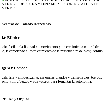
Ventajas del Calzado Respetuoso
Más Elástico
Debe facilitar la libertad de movimiento y de crecimiento natural del
pie, favoreciendo el fortalecimiento de la musculatura de pies y tobillos.
Ligero y Cómodo
Suela fina y antideslizante, materiales blandos y transpirables, toe box
ancho, sin refuerzos y con velcros para fomentar la autonomía.
Creativo y Original