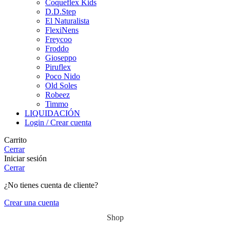
Coqueflex Kids
D.D.Step
El Naturalista
FlexiNens
Freycoo
Froddo
Gioseppo
Piruflex
Poco Nido
Old Soles
Robeez
Timmo
LIQUIDACIÓN
Login / Crear cuenta
Carrito
Cerrar
Iniciar sesión
Cerrar
¿No tienes cuenta de cliente?
Crear una cuenta
Shop