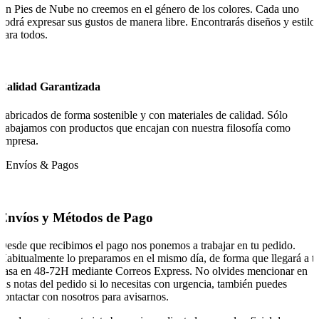
En Pies de Nube no creemos en el género de los colores. Cada uno
podrá expresar sus gustos de manera libre. Encontrarás diseños y estilo
para todos.
Calidad Garantizada
Fabricados de forma sostenible y con materiales de calidad. Sólo
trabajamos con productos que encajan con nuestra filosofía como
empresa.
Envíos & Pagos
Envíos y Métodos de Pago
Desde que recibimos el pago nos ponemos a trabajar en tu pedido.
Habitualmente lo preparamos en el mismo día, de forma que llegará a t
casa en 48-72H mediante Correos Express. No olvides mencionar en
las notas del pedido si lo necesitas con urgencia, también puedes
contactar con nosotros para avisarnos.