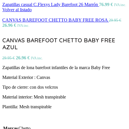
Zapatillas casual C.Flexys Lady Barefoot 26 Marrón
76.99
€
IVA inc.
Volver al listado
CANVAS BAREFOOT CHETTO BABY FREE ROSA
29.95
€
26.96
€
IVA inc.
CANVAS BAREFOOT CHETTO BABY FREE
AZUL
26.96
€
29.95
€
IVA inc.
Zapatillas de lona barefoot infantiles de la marca Baby Free
Material Exterior : Canvas
Tipo de cierre: con dos velcros
Material interior: Mesh transpirable
Plantilla: Mesh transpirable
Marcas
Chetto