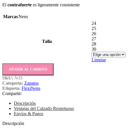
El
c
ontrafuerte
es ligeramente consistente
Marcas
Nens
24
25
26
27
Talla
28
30
Limpiar
AÑADIR AL CARRITO
SKU:
N/D
Categoría:
Zapatos
Etiqueta:
FlexiNens
Compartir:
Descripción
Ventajas del Calzado Respetuoso
Envíos & Pagos
Descripción