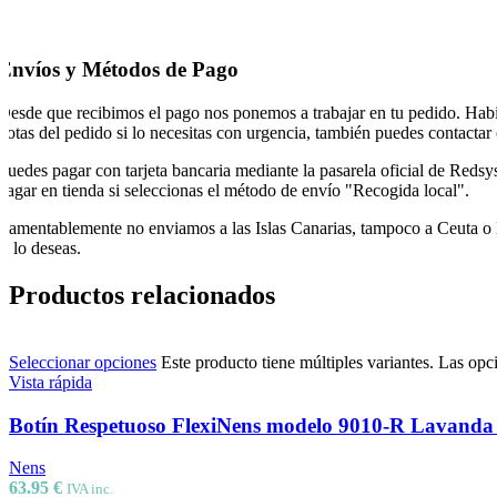
Envíos y Métodos de Pago
Desde que recibimos el pago nos ponemos a trabajar en tu pedido. Hab
notas del pedido si lo necesitas con urgencia, también puedes contactar
Puedes pagar con tarjeta bancaria mediante la pasarela oficial de Reds
pagar en tienda si seleccionas el método de envío "Recogida local".
Lamentablemente no enviamos a las Islas Canarias, tampoco a Ceuta o Mel
si lo deseas.
Productos relacionados
Seleccionar opciones
Este producto tiene múltiples variantes. Las opc
Vista rápida
Botín Respetuoso FlexiNens modelo 9010-R Lavanda
Nens
63.95
€
IVA inc.