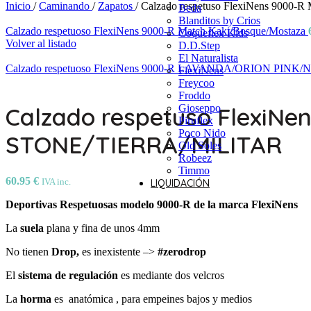
Inicio
/
Caminando
/
Zapatos
/
Calzado respetuso FlexiNens 9
Beda
Blanditos by Crios
Calzado respetuoso FlexiNens 9000-R Match Kaki/Bosque/Mostaza
Coqueflex Kids
Volver al listado
D.D.Step
El Naturalista
Calzado respetuoso FlexiNens 9000-R LAVANDA/ORION PINK
FlexiNens
Freycoo
Froddo
Calzado respetuso Flexi
Gioseppo
Piruflex
Poco Nido
STONE/TIERRA/MILITAR
Old Soles
Robeez
Timmo
60.95
€
IVA inc.
LIQUIDACIÓN
Deportivas Respetuosas modelo 9000-R de la marca FlexiNens
La
suela
plana y fina de unos 4mm
No tienen
Drop,
es inexistente –>
#zerodrop
El
sistema de regulación
es mediante dos velcros
La
horma
es anatómica , para empeines bajos y medios