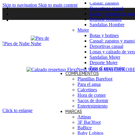
Casual: zapatos
Skip to navigation
Skip to main content
Deportivas casual
Lonas y calzado de ver
Deporte Hombre
Sandalias Hombre
Mujer
Botas y botines
Casual: zapatos y manol
Deportivas casual
Lonas y calzado de ver
Sandalias Mujer
Deporte Mujer
Para el agua mujer
COMPLEMENTOS
Plantillas Barefoot
Para el agua
Calcetines
Hora de comer
Sacos de dormir
Entretenimiento
Click to enlarge
MARCAS
Attipas
3F Bar3foot
BaBice
Baby Lobitos