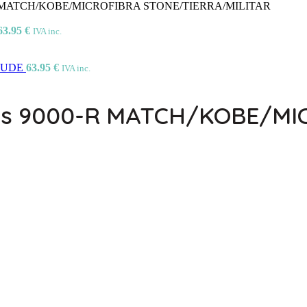
000-R MATCH/KOBE/MICROFIBRA STONE/TIERRA/MILITAR
63.95
€
IVA inc.
/NUDE
63.95
€
IVA inc.
Nens 9000-R MATCH/KOBE/M