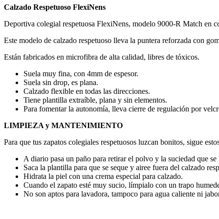
Calzado Respetuoso FlexiNens
Deportiva colegial respetuosa FlexiNens, modelo 9000-R Match en co
Este modelo de calzado respetuoso lleva la puntera reforzada con goma
Están fabricados en microfibra de alta calidad, libres de tóxicos.
Suela muy fina, con 4mm de espesor.
Suela sin drop, es plana.
Calzado flexible en todas las direcciones.
Tiene plantilla extraíble, plana y sin elementos.
Para fomentar la autonomía, lleva cierre de regulación por velc
LIMPIEZA y MANTENIMIENTO
Para que tus zapatos colegiales respetuosos luzcan bonitos, sigue esto
A diario pasa un paño para retirar el polvo y la suciedad que se
Saca la plantilla para que se seque y airee fuera del calzado res
Hidrata la piel con una crema especial para calzado.
Cuando el zapato esté muy sucio, límpialo con un trapo humede
No son aptos para lavadora, tampoco para agua caliente ni jabone