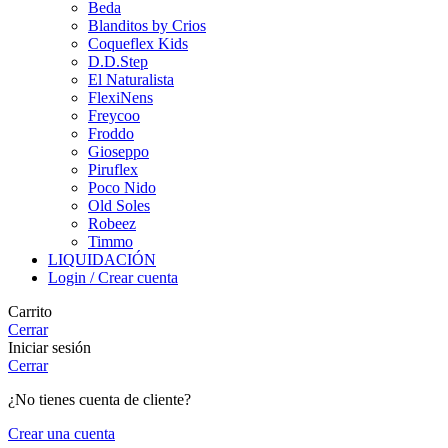
Beda
Blanditos by Crios
Coqueflex Kids
D.D.Step
El Naturalista
FlexiNens
Freycoo
Froddo
Gioseppo
Piruflex
Poco Nido
Old Soles
Robeez
Timmo
LIQUIDACIÓN
Login / Crear cuenta
Carrito
Cerrar
Iniciar sesión
Cerrar
¿No tienes cuenta de cliente?
Crear una cuenta