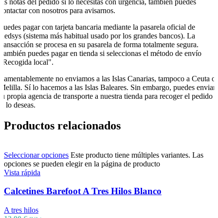
las notas del pedido si lo necesitas con urgencia, también puedes
contactar con nosotros para avisarnos.
Puedes pagar con tarjeta bancaria mediante la pasarela oficial de
Redsys (sistema más habitual usado por los grandes bancos). La
transacción se procesa en su pasarela de forma totalmente segura.
También puedes pagar en tienda si seleccionas el método de envío
"Recogida local".
Lamentablemente no enviamos a las Islas Canarias, tampoco a Ceuta o
Melilla. Sí lo hacemos a las Islas Baleares. Sin embargo, puedes enviar
tu propia agencia de transporte a nuestra tienda para recoger el pedido
si lo deseas.
Productos relacionados
Seleccionar opciones
Este producto tiene múltiples variantes. Las
opciones se pueden elegir en la página de producto
Vista rápida
Calcetines Barefoot A Tres Hilos Blanco
A tres hilos