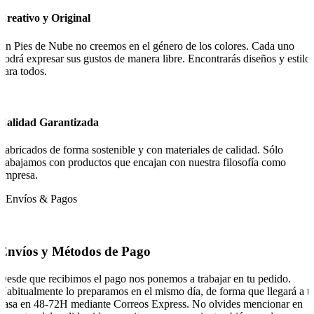
Creativo y Original
En Pies de Nube no creemos en el género de los colores. Cada uno
podrá expresar sus gustos de manera libre. Encontrarás diseños y estilo
para todos.
Calidad Garantizada
Fabricados de forma sostenible y con materiales de calidad. Sólo
trabajamos con productos que encajan con nuestra filosofía como
empresa.
Envíos & Pagos
Envíos y Métodos de Pago
Desde que recibimos el pago nos ponemos a trabajar en tu pedido.
Habitualmente lo preparamos en el mismo día, de forma que llegará a t
casa en 48-72H mediante Correos Express. No olvides mencionar en