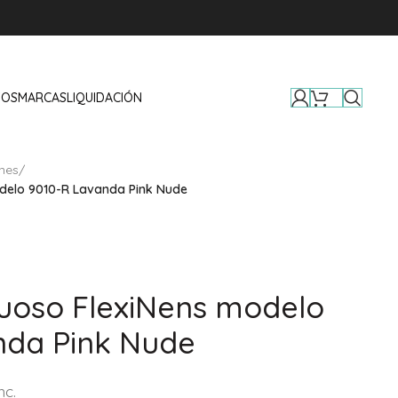
TOS
MARCAS
LIQUIDACIÓN
ines
/
odelo 9010-R Lavanda Pink Nude
uoso FlexiNens modelo
nda Pink Nude
nc.