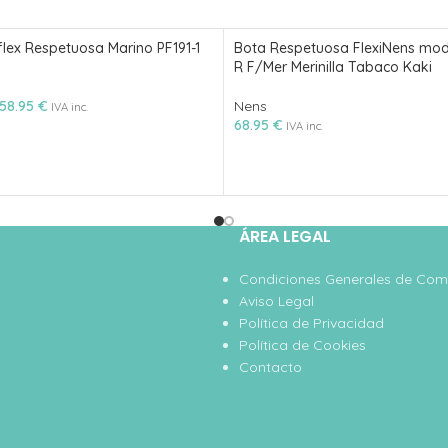
flex Respetuosa Marino PF191-1
Bota Respetuosa FlexiNens mod
R F/Mer Merinilla Tabaco Kaki
58.95
€
Nens
IVA inc.
68.95
€
IVA inc.
ÁREA LEGAL
Condiciones Generales de Co
Aviso Legal
Política de Privacidad
Política de Cookies
Contacto