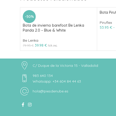
Bota Piru
-50%
Piruflex
Bota de invierno barefoot Be Lenka
53.95
€
-
Panda 2.0 – Blue & White
Be Lenka
39.98
€
79.95
€
IVA inc.
C/ Duque de la Victoria 15 - Valladolid
983 640 134
Whatsapp: +34 604 84 44 63
hola@piesdenube.es