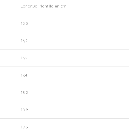
Longitud Plantilla en cm
15,5
16,2
16,9
17,4
18,2
18,9
19,5