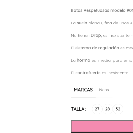
Botas Respetuosas modelo 901
La
suela
plana y fina de unos
No tienen
Drop,
es inexistente 
El
sistema de regulación
es med
La
horma
es media, para empe
El
c
ontrafuerte
es inexistente
MARCAS
Nens
Alternative:
TALLA
27
28
32