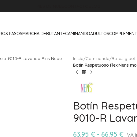
PIES DE NUBE
CONTACTO
BLOG
ROS PASOS
MARCHA DEBUTANTE
CAMINANDO
ADULTOS
COMPLEMEN
Inicio
/
Caminando
/
Botas y bot
Botín Respetuoso FlexiNens m
Botín Respet
9010-R Lava
63.95
€
-
66.95
€
IVA i