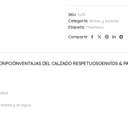
SKU:
N/D
Categoría:
Botas y botines
Etiqueta:
FlexiNens
Compartir:
CRIPCIÓN
VENTAJAS DEL CALZADO RESPETUOSO
ENVÍOS & P
idad.
uciedad y al agua.