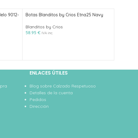
elo 9012-
Botas Blanditos by Crios Etna25 Navy
Botas Fro
Blanditos by Crios
Froddo
58.95
€
70.15
€
IVA inc.
IVA 
ENLACES ÚTILES
mpra
Blog sobre Calzado Respetuoso
Detalles de la cuenta
Pedidos
Dirección