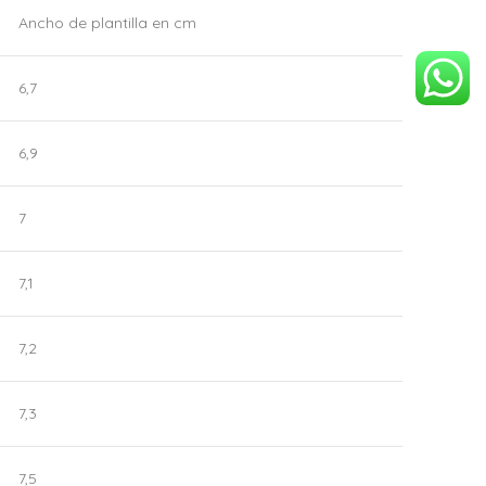
Ancho de plantilla en cm
6,7
6,9
7
7,1
7,2
7,3
7,5