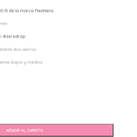
0-R de la marca FlexiNens
 4mm
–>
#zerodrop
iante dos velcros
ines bajos y medios
AÑADIR AL CARRITO