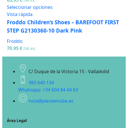
63.95
€
IVA inc.
Seleccionar opciones
Vista rápida
Froddo Children’s Shoes – BAREFOOT FIRST
STEP G2130360-10 Dark Pink
Froddo
70.95
€
IVA inc.
C/ Duque de la Victoria 15 - Valladolid
983 640 134
Whatsapp: +34 604 84 44 63
hola@piesdenube.es
Área Legal