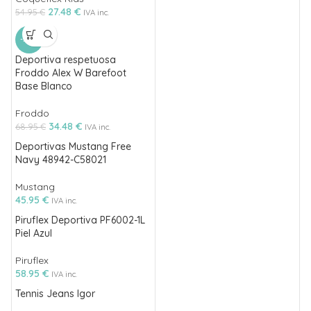
27.48
€
54.95
€
IVA inc.
-50%
Deportiva respetuosa
Froddo Alex W Barefoot
Base Blanco
Froddo
34.48
€
68.95
€
IVA inc.
Deportivas Mustang Free
Navy 48942-C58021
Mustang
45.95
€
IVA inc.
Piruflex Deportiva PF6002-1L
Piel Azul
Piruflex
58.95
€
IVA inc.
Tennis Jeans Igor