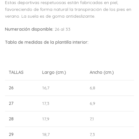
Estas deportivas respetuosas están fabricadas en piel,
favoreciendo de forma natural la transpiración de los pies en
verano. La suela es de goma antideslizante.
Numeración disponible:
26 al 33
Tabla de medidas de la plantilla interior:
TALLAS
Largo (cm.)
Ancho (cm.)
26
16,7
6,8
27
17,3
6,9
28
17,9
7,1
29
18,7
7,3