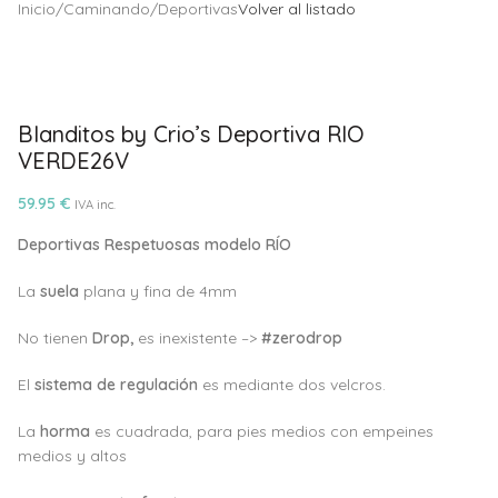
Inicio
/
Caminando
/
Deportivas
Volver al listado
Blanditos by Crio’s Deportiva RIO
VERDE26V
59.95
€
IVA inc.
Deportivas Respetuosas modelo RÍO
La
suela
plana y fina de 4mm
No tienen
Drop,
es inexistente –>
#zerodrop
El
sistema de regulación
es mediante dos velcros.
La
horma
es cuadrada, para pies medios con empeines
medios y altos