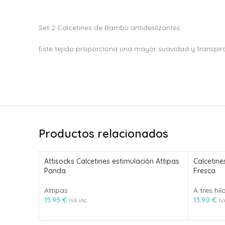
Set 2 Calcetines de Bambú antideslizantes.
Este tejido proporciona una mayor suavidad y transpirab
Productos relacionados
Attisocks Calcetines estimulación Attipas
Calcetine
Panda
Fresca
Attipas
A tres hil
15.95
€
13.90
€
IVA inc.
IV