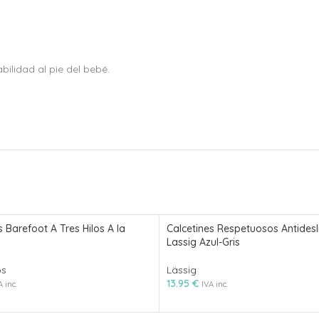
ilidad al pie del bebé.
s Barefoot A Tres Hilos A la
Calcetines Respetuosos Antidesl
Lassig Azul-Gris
os
Lässig
13.95
€
A inc.
IVA inc.