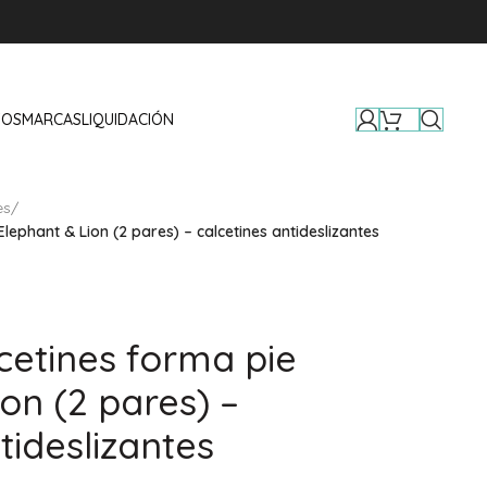
TOS
MARCAS
LIQUIDACIÓN
es
/
Elephant & Lion (2 pares) – calcetines antideslizantes
cetines forma pie
on (2 pares) –
tideslizantes