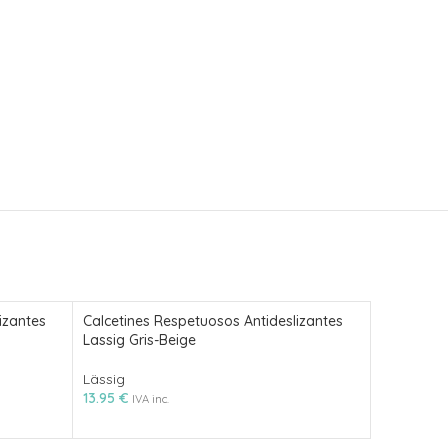
izantes
Calcetines Respetuosos Antideslizantes
Lassig Gris-Beige
Cóndor Ca
Lässig
13.95
€
Cóndor
IVA inc.
9.50
€
IVA i