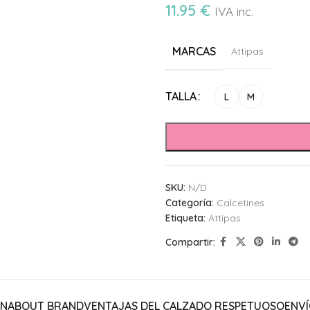
11.95
€
IVA inc.
MARCAS
Attipas
Alternative:
TALLA
L
M
SKU:
N/D
Categoría:
Calcetines
Etiqueta:
Attipas
Compartir:
ÓN
ABOUT BRAND
VENTAJAS DEL CALZADO RESPETUOSO
ENVÍ