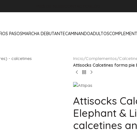
PIES DE NUBE
CONTACTO
BLOG
ROS PASOS
MARCHA DEBUTANTE
CAMINANDO
ADULTOS
COMPLEMEN
Inicio
/
Complementos
/
Calcetin
Attisocks Calcetines forma pie 
Attisocks Cal
Elephant & Li
calcetines an