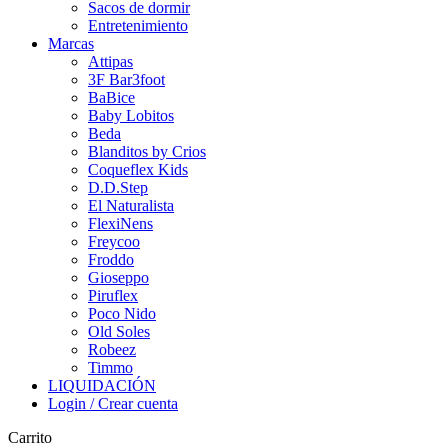
Sacos de dormir
Entretenimiento
Marcas
Attipas
3F Bar3foot
BaBice
Baby Lobitos
Beda
Blanditos by Crios
Coqueflex Kids
D.D.Step
El Naturalista
FlexiNens
Freycoo
Froddo
Gioseppo
Piruflex
Poco Nido
Old Soles
Robeez
Timmo
LIQUIDACIÓN
Login / Crear cuenta
Carrito