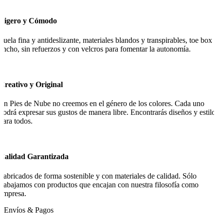
Ligero y Cómodo
Suela fina y antideslizante, materiales blandos y transpirables, toe box
ancho, sin refuerzos y con velcros para fomentar la autonomía.
Creativo y Original
En Pies de Nube no creemos en el género de los colores. Cada uno
podrá expresar sus gustos de manera libre. Encontrarás diseños y estilo
para todos.
Calidad Garantizada
Fabricados de forma sostenible y con materiales de calidad. Sólo
trabajamos con productos que encajan con nuestra filosofía como
empresa.
Envíos & Pagos