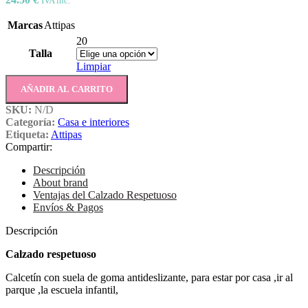
IVA inc.
Marcas
Attipas
20
Talla
Limpiar
AÑADIR AL CARRITO
SKU:
N/D
Categoría:
Casa e interiores
Etiqueta:
Attipas
Compartir:
Descripción
About brand
Ventajas del Calzado Respetuoso
Envíos & Pagos
Descripción
Calzado respetuoso
Calcetín con suela de goma antideslizante, para estar por casa ,ir al
parque ,la escuela infantil,