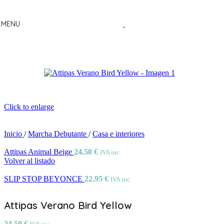
Skip to navigation
Skip to main content
MENU
Click to enlarge
Inicio
/
Marcha Debutante
/
Casa e interiores
Attipas Animal Beige
24.50
€
IVA inc.
Volver al listado
SLIP STOP BEYONCE
22.95
€
IVA inc.
Attipas Verano Bird Yellow
24.50
€