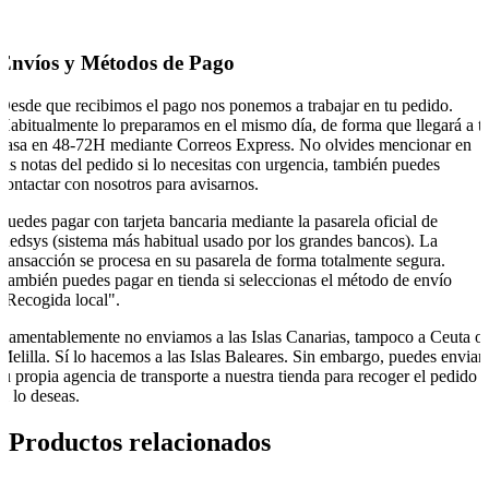
Envíos y Métodos de Pago
Desde que recibimos el pago nos ponemos a trabajar en tu pedido.
Habitualmente lo preparamos en el mismo día, de forma que llegará a t
casa en 48-72H mediante Correos Express. No olvides mencionar en
las notas del pedido si lo necesitas con urgencia, también puedes
contactar con nosotros para avisarnos.
Puedes pagar con tarjeta bancaria mediante la pasarela oficial de
Redsys (sistema más habitual usado por los grandes bancos). La
transacción se procesa en su pasarela de forma totalmente segura.
También puedes pagar en tienda si seleccionas el método de envío
"Recogida local".
Lamentablemente no enviamos a las Islas Canarias, tampoco a Ceuta o
Melilla. Sí lo hacemos a las Islas Baleares. Sin embargo, puedes enviar
tu propia agencia de transporte a nuestra tienda para recoger el pedido
si lo deseas.
Productos relacionados