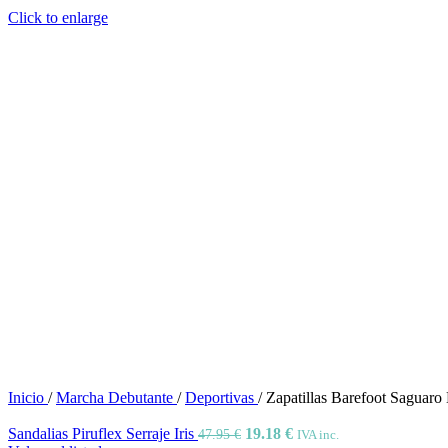
Click to enlarge
Inicio
/
Marcha Debutante
/
Deportivas
/
Zapatillas Barefoot Saguaro 
Sandalias Piruflex Serraje Iris
19.18
€
47.95
€
IVA inc.