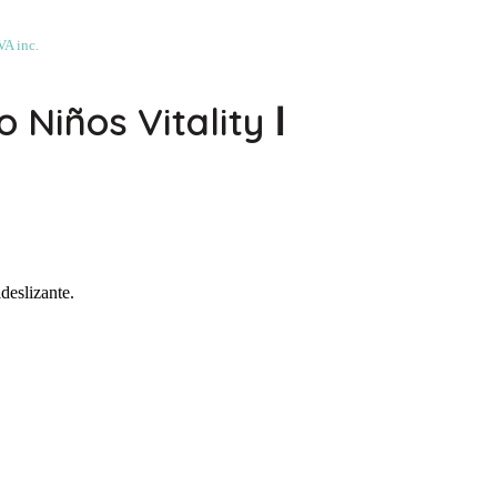
VA inc.
 Niños Vitality Ⅰ
deslizante.