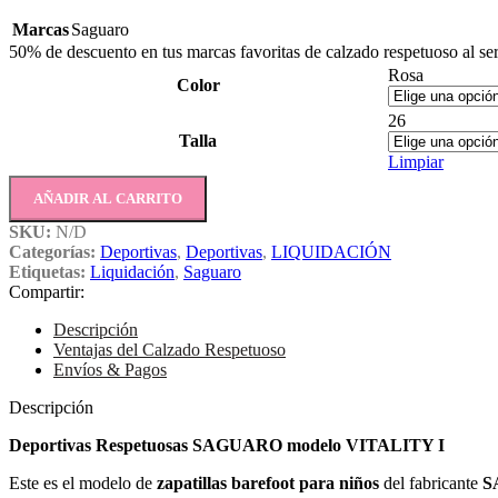
Marcas
Saguaro
50% de descuento en tus marcas favoritas de calzado respetuoso al ser
Rosa
Color
26
Talla
Limpiar
AÑADIR AL CARRITO
SKU:
N/D
Categorías:
Deportivas
,
Deportivas
,
LIQUIDACIÓN
Etiquetas:
Liquidación
,
Saguaro
Compartir:
Descripción
Ventajas del Calzado Respetuoso
Envíos & Pagos
Descripción
Deportivas Respetuosas SAGUARO modelo VITALITY I
Este es el modelo de
zapatillas barefoot para niños
del fabricante
S