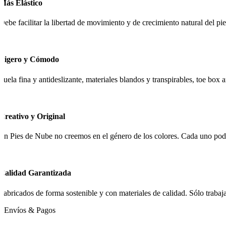
Más Elástico
Debe facilitar la libertad de movimiento y de crecimiento natural del pie
Ligero y Cómodo
Suela fina y antideslizante, materiales blandos y transpirables, toe box
Creativo y Original
En Pies de Nube no creemos en el género de los colores. Cada uno podrá
Calidad Garantizada
Fabricados de forma sostenible y con materiales de calidad. Sólo traba
Envíos & Pagos