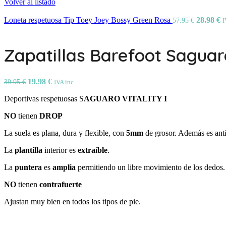
Volver al listado
Loneta respetuosa Tip Toey Joey Bossy Green Rosa
28.98
€
57.95
€
I
Zapatillas Barefoot Saguaro
19.98
€
39.95
€
IVA inc.
Deportivas respetuosas S
AGUARO VITALITY I
NO
tienen
DROP
La suela es plana, dura y flexible, con
5mm
de grosor. Además es anti
La
plantilla
interior es
extraíble
.
La
puntera
es
amplia
permitiendo un libre movimiento de los dedos.
NO
tienen
contrafuerte
Ajustan muy bien en todos los tipos de pie.