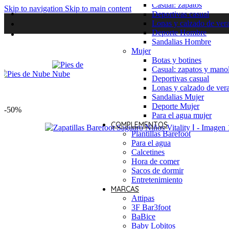
Casual: zapatos
Skip to navigation
Skip to main content
Deportivas casual
Lonas y calzado de ver
Deporte Hombre
Sandalias Hombre
Mujer
Botas y botines
Casual: zapatos y manol
Deportivas casual
Lonas y calzado de ver
Sandalias Mujer
Deporte Mujer
-50%
Para el agua mujer
COMPLEMENTOS
Plantillas Barefoot
Para el agua
Calcetines
Hora de comer
Sacos de dormir
Entretenimiento
MARCAS
Attipas
3F Bar3foot
BaBice
Baby Lobitos