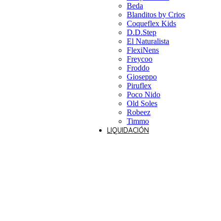
Beda
Blanditos by Crios
Coqueflex Kids
D.D.Step
El Naturalista
FlexiNens
Freycoo
Froddo
Gioseppo
Piruflex
Poco Nido
Old Soles
Robeez
Timmo
LIQUIDACIÓN